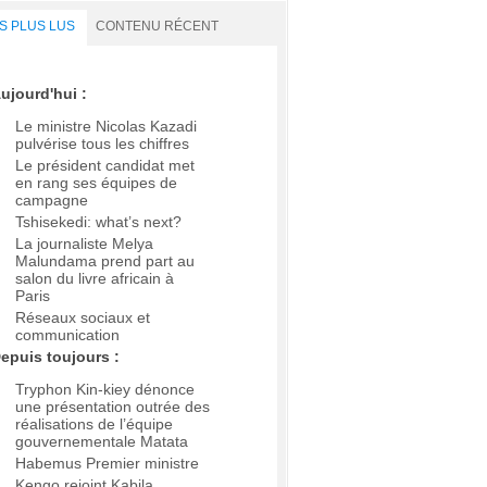
S PLUS LUS
CONTENU RÉCENT
ujourd'hui :
Le ministre Nicolas Kazadi
pulvérise tous les chiffres
Le président candidat met
en rang ses équipes de
campagne
Tshisekedi: what’s next?
La journaliste Melya
Malundama prend part au
salon du livre africain à
Paris
Réseaux sociaux et
communication
epuis toujours :
Tryphon Kin-kiey dénonce
une présentation outrée des
réalisations de l’équipe
gouvernementale Matata
Habemus Premier ministre
Kengo rejoint Kabila