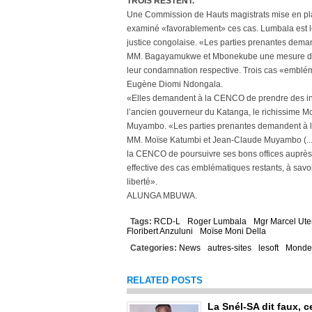
TROIS RESTENT.
Une Commission de Hauts magistrats mise en pla
examiné «favorablement» ces cas. Lumbala est l
justice congolaise. «Les parties prenantes dem
MM. Bagayamukwe et Mbonekube une mesure de lib
leur condamnation respective. Trois cas «emblém
Eugène Diomi Ndongala.
«Elles demandent à la CENCO de prendre des initi
l’ancien gouverneur du Katanga, le richissime Mo
Muyambo. «Les parties prenantes demandent à la
MM. Moïse Katumbi et Jean-Claude Muyambo (...). 
la CENCO de poursuivre ses bons offices auprès de
effective des cas emblématiques restants, à sav
liberté».
ALUNGA MBUWA.
Tags:
RCD-L
Roger Lumbala
Mgr Marcel Ut
Floribert Anzuluni
Moïse Moni Della
Categories:
News
autres-sites
lesoft
Monde
RELATED POSTS
La Snél-SA dit faux, c