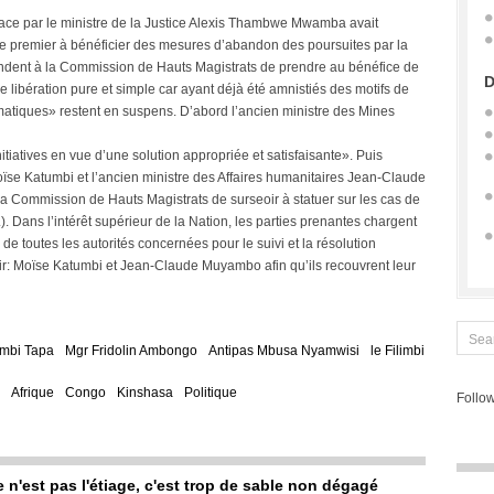
ce par le ministre de la Justice Alexis Thambwe Mwamba avait
e premier à bénéficier des mesures d’abandon des poursuites par la
andent à la Commission de Hauts Magistrats de prendre au bénéfice de
D
ération pure et simple car ayant déjà été amnistiés des motifs de
atiques» restent en suspens. D’abord l’ancien ministre des Mines
atives en vue d’une solution appropriée et satisfaisante». Puis
ïse Katumbi et l’ancien ministre des Affaires humanitaires Jean-Claude
 Commission de Hauts Magistrats de surseoir à statuer sur les cas de
Dans l’intérêt supérieur de la Nation, les parties prenantes chargent
 toutes les autorités concernées pour le suivi et la résolution
oir: Moïse Katumbi et Jean-Claude Muyambo afin qu’ils recouvrent leur
embi Tapa
Mgr Fridolin Ambongo
Antipas Mbusa Nyamwisi
le Filimbi
Afrique
Congo
Kinshasa
Politique
Follow
e n'est pas l'étiage, c'est trop de sable non dégagé