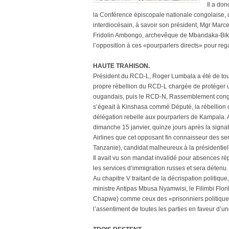
Il a do
la Conférence épiscopale nationale congolaise, q
interdiocésain, à savoir son président, Mgr Mar
Fridolin Ambongo, archevêque de Mbandaka-Biko
l’opposition à ces «pourparlers directs» pour re
HAUTE TRAHISON.
Président du RCD-L, Roger Lumbala a été de to
propre rébellion du RCD-L chargée de protéger u
ougandais, puis le RCD-N, Rassemblement congola
s’égeait à Kinshasa commé Député, la rébellion d
délégation rebelle aux pourparlers de Kampala.
dimanche 15 janvier, quinze jours après la signat
Airlines que cet opposant fin connaisseur des se
Tanzanie), candidat malheureux à la présidentiel
Il avait vu son mandat invalidé pour absences ré
les services d’immigration russes et sera détenu. 
Au chapitre V traitant de la décrispation politiq
ministre Antipas Mbusa Nyamwisi, le Filimbi Flor
Chapwe) comme ceux des «prisonniers politiques e
l’assentiment de toutes les parties en faveur d’u