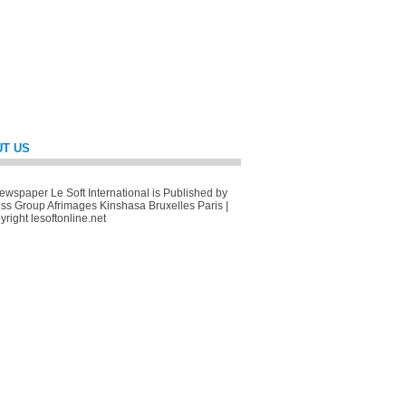
T US
wspaper Le Soft International is Published by
ss Group Afrimages Kinshasa Bruxelles Paris |
right lesoftonline.net