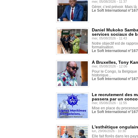
mer, 05/08/2026 - 11:37
Gérer, c’est prévoir. Mais là
Le Soft International n°16
Daniel Mukoko Samba 
services sociaux de 
mer, 05/08/2026 - 11:43
Notre objectif est de rapproc
formalisation.
Le Soft International n°16
À Bruxelles, Tony Ka
mer, 05/08/2026 - 12:06
Pour le Congo, la Belgique e
historique...
Le Soft International n°16
Le recrutement des m
passera par un conco
mer, 05/08/2026 - 11:55
Mise en place du processus 
Le Soft International n°16
L'esthétique ongulaire
lun, 29/06/2026 - 10:30
Elle fait florès dans les pays