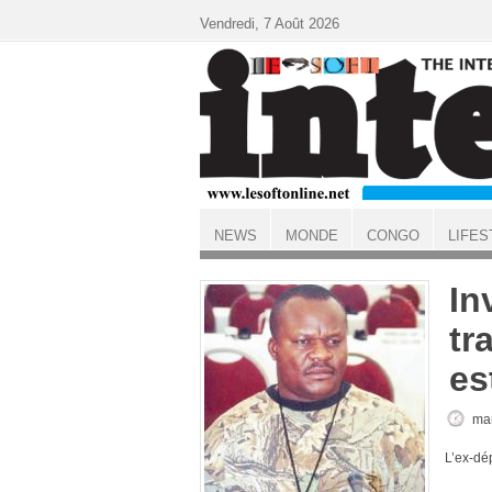
Aller au contenu principal
Vendredi, 7 Août 2026
NEWS
MONDE
CONGO
LIFES
ACCUEIL
In
tr
es
mar
L’ex-dép