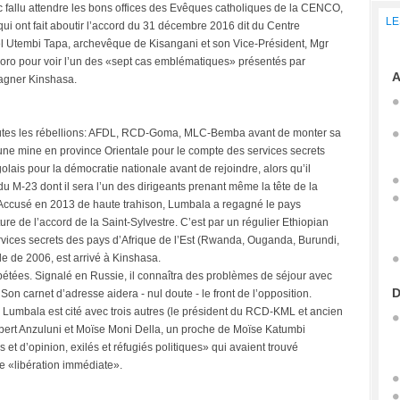
nc fallu attendre les bons offices des Evêques catholiques de la CENCO,
LE
ui ont fait aboutir l’accord du 31 décembre 2016 dit du Centre
cel Utembi Tapa, archevêque de Kisangani et son Vice-Président, Mgr
ro pour voir l’un des «sept cas emblématiques» présentés par
A
gagner Kinshasa.
utes les rébellions: AFDL, RCD-Goma, MLC-Bemba avant de monter sa
ne mine en province Orientale pour le compte des services secrets
is pour la démocratie nationale avant de rejoindre, alors qu’il
u M-23 dont il sera l’un des dirigeants prenant même la tête de la
 Accusé en 2013 de haute trahison, Lumbala a regagné le pays
ure de l’accord de la Saint-Sylvestre. C’est par un régulier Ethiopian
rvices secrets des pays d’Afrique de l’Est (Rwanda, Ouganda, Burundi,
le de 2006, est arrivé à Kinshasa.
pétées. Signalé en Russie, il connaîtra des problèmes de séjour avec
D
Son carnet d’adresse aidera - nul doute - le front de l’opposition.
ue, Lumbala est cité avec trois autres (le président du RCD-KML et ancien
ibert Anzuluni et Moïse Moni Della, un proche de Moïse Katumbi
t d’opinion, exilés et réfugiés politiques» qui avaient trouvé
ne «libération immédiate».