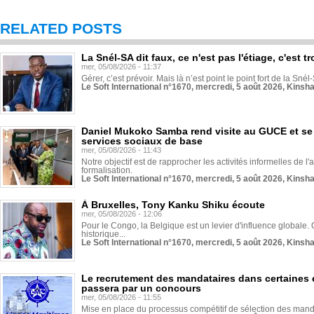
RELATED POSTS
La Snél-SA dit faux, ce n'est pas l'étiage, c'est
mer, 05/08/2026 - 11:37
Gérer, c’est prévoir. Mais là n’est point le point fort de la Sn
Le Soft International n°1670, mercredi, 5 août 2026, Kinsh
Daniel Mukoko Samba rend visite au GUCE et se
services sociaux de base
mer, 05/08/2026 - 11:43
Notre objectif est de rapprocher les activités informelles de l'
formalisation.
Le Soft International n°1670, mercredi, 5 août 2026, Kinsh
À Bruxelles, Tony Kanku Shiku écoute
mer, 05/08/2026 - 12:06
Pour le Congo, la Belgique est un levier d'influence globale. O
historique...
Le Soft International n°1670, mercredi, 5 août 2026, Kinsh
Le recrutement des mandataires dans certaines 
passera par un concours
mer, 05/08/2026 - 11:55
Mise en place du processus compétitif de sélection des manda