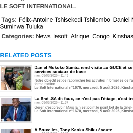
LE SOFT INTERNATIONAL.
Tags:
Félix-Antoine Tshisekedi Tshilombo
Daniel
Suminwa Tuluka
Categories:
News
lesoft
Afrique
Congo
Kinsha
RELATED POSTS
Daniel Mukoko Samba rend visite au GUCE et se
services sociaux de base
mer, 05/08/2026 - 11:43
Notre objectif est de rapprocher les activités informelles de l'
formalisation.
Le Soft International n°1670, mercredi, 5 août 2026, Kinsh
La Snél-SA dit faux, ce n'est pas l'étiage, c'est
mer, 05/08/2026 - 11:37
Gérer, c’est prévoir. Mais là n’est point le point fort de la Sn
Le Soft International n°1670, mercredi, 5 août 2026, Kinsh
À Bruxelles, Tony Kanku Shiku écoute