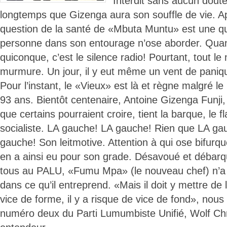
Interdit sans aucun dout
longtemps que Gizenga aura son souffle de vie. Ap
question de la santé de «Mbuta Muntu» est une qu
personne dans son entourage n’ose aborder. Qua
quiconque, c’est le silence radio! Pourtant, tout l
murmure. Un jour, il y eut même un vent de panique.
Pour l’instant, le «Vieux» est là et règne malgré l
93 ans. Bientôt centenaire, Antoine Gizenga Funji,
que certains pourraient croire, tient la barque, le f
socialiste. LA gauche! LA gauche! Rien que LA ga
gauche! Son leitmotive. Attention à qui ose bifurq
en a ainsi eu pour son grade. Désavoué et débarqué
tous au PALU, «Fumu Mpa» (le nouveau chef) n’a 
dans ce qu’il entreprend. «Mais il doit y mettre de 
vice de forme, il y a risque de vice de fond», nou
numéro deux du Parti Lumumbiste Unifié, Wolf Chr