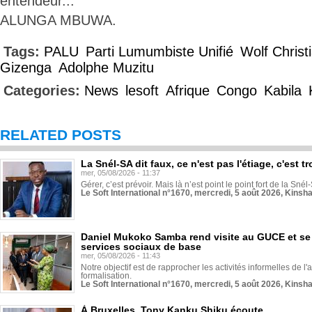
entendeur...
ALUNGA MBUWA.
Tags:
PALU
Parti Lumumbiste Unifié
Wolf Christ
Gizenga
Adolphe Muzitu
Categories:
News
lesoft
Afrique
Congo
Kabila
RELATED POSTS
La Snél-SA dit faux, ce n'est pas l'étiage, c'est
mer, 05/08/2026 - 11:37
Gérer, c’est prévoir. Mais là n’est point le point fort de la Sn
Le Soft International n°1670, mercredi, 5 août 2026, Kinsh
Daniel Mukoko Samba rend visite au GUCE et se
services sociaux de base
mer, 05/08/2026 - 11:43
Notre objectif est de rapprocher les activités informelles de l'
formalisation.
Le Soft International n°1670, mercredi, 5 août 2026, Kinsh
À Bruxelles, Tony Kanku Shiku écoute