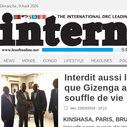
Aller au contenu principal
Dimanche, 9 Août 2026
NEWS
MONDE
CONGO
LIFESTYLE
HEADLINES
POL
ACCUEIL
Interdit aussi
que Gizenga a
souffle de vie
ven, 23/03/2018 - 10:21
KINSHASA, PARIS, BR