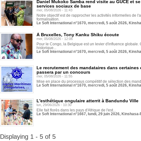
Daniel Mukoko Samba rend visite au GUCE et se
services sociaux de base
mer, 05/08/2026 - 11:43
Notre objectif est de rapprocher les activités informelles de l'
formalisation.
Le Soft International n°1670, mercredi, 5 août 2026, Kinsh
À Bruxelles, Tony Kanku Shiku écoute
mer, 05/08/2026 - 12:06
Pour le Congo, la Belgique est un levier d'influence globale. O
historique...
Le Soft International n°1670, mercredi, 5 août 2026, Kinsh
Le recrutement des mandataires dans certaines 
passera par un concours
mer, 05/08/2026 - 11:55
Mise en place du processus compétitif de sélection des manda
Le Soft International n°1670, mercredi, 5 août 2026, Kinsh
L'esthétique ongulaire atterrit à Bandundu Ville
lun, 29/06/2026 - 10:30
Elle fait florès dans les pays d'Afrique de l'est...
Le Soft International n°1667, lundi, 29 juin 2026, Kinshasa-
Displaying 1 - 5 of 5