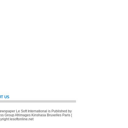
T US
wspaper Le Soft International is Published by
ss Group Afrimages Kinshasa Bruxelles Paris |
right lesoftonline.net