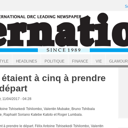
S
TYLE
HEADLINES
POLITIQUE
FINANCE
VIE
GLAMOUR
s étaient à cinq à prendre
 départ
, 11/04/2017 - 04:28
ntoine Tshisekedi Tshilombo, Valentin Mubake, Bruno Tshibala
, Raphaël Soriano Katebe Katoto et Roger Lumbala.
ent à prendre le départ. Félix Antoine Tshisekedi Tshilombo, Valentin