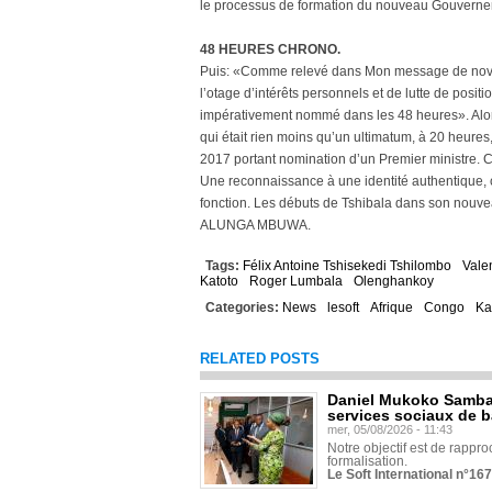
le processus de formation du nouveau Gouverne
48 HEURES CHRONO.
Puis: «Comme relevé dans Mon message de novemb
l’otage d’intérêts personnels et de lutte de posit
impérativement nommé dans les 48 heures». Alors 
qui était rien moins qu’un ultimatum, à 20 heures,
2017 portant nomination d’un Premier ministre. 
Une reconnaissance à une identité authentique, 
fonction. Les débuts de Tshibala dans son nouve
ALUNGA MBUWA.
Tags:
Félix Antoine Tshisekedi Tshilombo
Vale
Katoto
Roger Lumbala
Olenghankoy
Categories:
News
lesoft
Afrique
Congo
Ka
RELATED POSTS
Daniel Mukoko Samba 
services sociaux de 
mer, 05/08/2026 - 11:43
Notre objectif est de rapproc
formalisation.
Le Soft International n°16