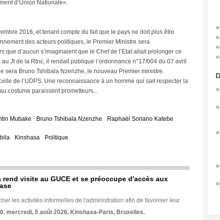
ment d’Union Nationale».
re 2016, et tenant compte du fait que le pays ne doit plus être
ionnement des acteurs politiques, le Premier Ministre sera
que d’aucun s’imaginaient que le Chef de l’Etat allait prolonger ce
 au Jt de la Rtnc, il rendait publique l’ordonnance n°17/004 du 07 avril
Ce sera Bruno Tshibala Nzenzhe, le nouveau Premier ministre.
D
celle de l’UDPS. Une reconnaissance à un homme qui sait respecter la
au costume paraissent prometteurs...
ntin Mubake
Bruno Tshibala Nzenzhe
Raphaël Soriano Katebe
bila
Kinshasa
Politique
rend visite au GUCE et se préoccupe d'accès aux
base
her les activités informelles de l'administration afin de favoriser leur
70, mercredi, 5 août 2026, Kinshasa-Paris, Bruxelles.