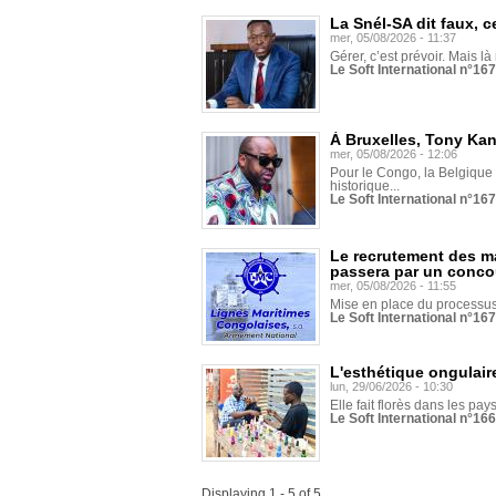
La Snél-SA dit faux, c
mer, 05/08/2026 - 11:37
Gérer, c’est prévoir. Mais là
Le Soft International n°16
À Bruxelles, Tony Ka
mer, 05/08/2026 - 12:06
Pour le Congo, la Belgique e
historique...
Le Soft International n°16
Le recrutement des m
passera par un conco
mer, 05/08/2026 - 11:55
Mise en place du processus 
Le Soft International n°16
L'esthétique ongulaire
lun, 29/06/2026 - 10:30
Elle fait florès dans les pays
Le Soft International n°166
Displaying 1 - 5 of 5