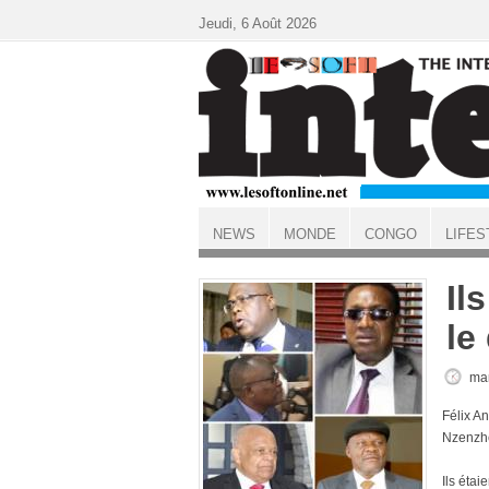
Aller au contenu principal
Jeudi, 6 Août 2026
NEWS
MONDE
CONGO
LIFES
ACCUEIL
Il
le
mar
Félix A
Nzenzhe
Ils étai