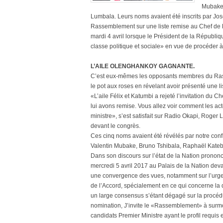
Mubake,
Lumbala. Leurs noms avaient été inscrits par Jos
Rassemblement sur une liste remise au Chef de l’
mardi 4 avril lorsque le Président de la Républi
classe politique et sociale» en vue de procéder à
L’AILE OLENGHANKOY GAGNANTE.
C’est eux-mêmes les opposants membres du Rasse
le pot aux roses en révelant avoir présenté une l
«L’aile Félix et Katumbi a rejeté l’invitation du C
lui avons remise. Vous allez voir comment les ac
ministre», s’est satisfait sur Radio Okapi, Roge
devant le congrès.
Ces cinq noms avaient été révélés par notre conf
Valentin Mubake, Bruno Tshibala, Raphaël Kateb
Dans son discours sur l’état de la Nation prononcé
mercredi 5 avril 2017 au Palais de la Nation de
une convergence des vues, notamment sur l’urgen
de l’Accord, spécialement en ce qui concerne la 
un large consensus s’étant dégagé sur la procédu
nomination, J’invite le «Rassemblement» à surmont
candidats Premier Ministre ayant le profil requi