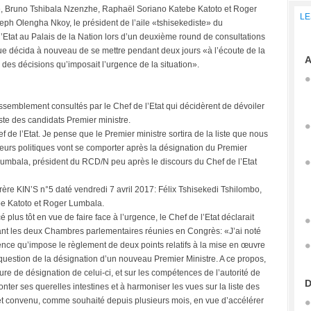
 Bruno Tshibala Nzenzhe, Raphaël Soriano Katebe Katoto et Roger
LE
eph Olengha Nkoy, le président de l’aile «tshisekediste» du
Etat au Palais de la Nation lors d’un deuxième round de consultations
que décida à nouveau de se mettre pendant deux jours «à l’écoute de la
A
 des décisions qu’imposait l’urgence de la situation».
mblement consultés par le Chef de l’Etat qui décidèrent de dévoiler
iste des candidats Premier ministre.
hef de l’Etat. Je pense que le Premier ministre sortira de la liste que nous
teurs politiques vont se comporter après la désignation du Premier
r Lumbala, président du RCD/N peu après le discours du Chef de l’Etat
rère KIN’S n°5 daté vendredi 7 avril 2017: Félix Tshisekedi Tshilombo,
e Katoto et Roger Lumbala.
 plus tôt en vue de faire face à l’urgence, le Chef de l’Etat déclarait
vant les deux Chambres parlementaires réunies en Congrès: «J’ai noté
ce qu’impose le règlement de deux points relatifs à la mise en œuvre
question de la désignation d’un nouveau Premier Ministre. A ce propos,
re de désignation de celui-ci, et sur les compétences de l’autorité de
D
er ses querelles intestines et à harmoniser les vues sur la liste des
s et convenu, comme souhaité depuis plusieurs mois, en vue d’accélérer