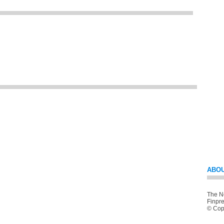
ABOU
The Ne
Finpre
© Copy