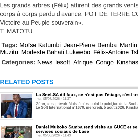
Les grands arbres (Félix) attirent des grands ven
corps à corps perdu d’avance. POT DE TERRE
Victoire au Peuple souverain».
T. MATOTU.
Tags:
Moïse Katumbi
Jean-Pierre Bemba
Martin
Muzitu
Modeste Bahati Lukwebo
Félix-Antoine Ts
Categories:
News
lesoft
Afrique
Congo
Kinsha
RELATED POSTS
La Snél-SA dit faux, ce n'est pas l'étiage, c'est
mer, 05/08/2026 - 11:37
Gérer, c’est prévoir. Mais là n’est point le point fort de la Sn
Le Soft International n°1670, mercredi, 5 août 2026, Kinsh
Daniel Mukoko Samba rend visite au GUCE et se
services sociaux de base
mer, 05/08/2026 - 11:43