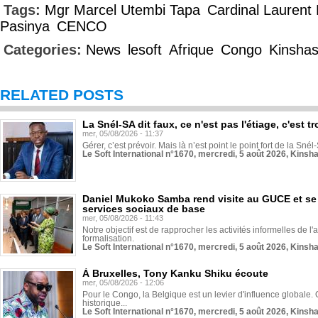
Tags:
Mgr Marcel Utembi Tapa
Cardinal Lauren
Pasinya
CENCO
Categories:
News
lesoft
Afrique
Congo
Kinsha
RELATED POSTS
La Snél-SA dit faux, ce n'est pas l'étiage, c'est
mer, 05/08/2026 - 11:37
Gérer, c’est prévoir. Mais là n’est point le point fort de la Sn
Le Soft International n°1670, mercredi, 5 août 2026, Kinsh
Daniel Mukoko Samba rend visite au GUCE et se
services sociaux de base
mer, 05/08/2026 - 11:43
Notre objectif est de rapprocher les activités informelles de l'
formalisation.
Le Soft International n°1670, mercredi, 5 août 2026, Kinsh
À Bruxelles, Tony Kanku Shiku écoute
mer, 05/08/2026 - 12:06
Pour le Congo, la Belgique est un levier d'influence globale. O
historique...
Le Soft International n°1670, mercredi, 5 août 2026, Kinsh