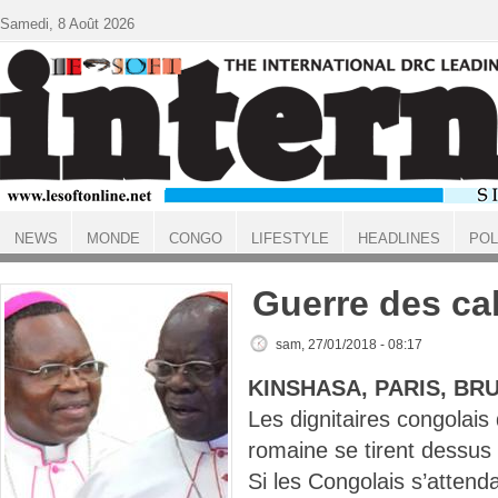
Aller au contenu principal
Samedi, 8 Août 2026
NEWS
MONDE
CONGO
LIFESTYLE
HEADLINES
POL
ACCUEIL
Guerre des ca
sam, 27/01/2018 - 08:17
KINSHASA, PARIS, BR
Les dignitaires congolais 
romaine se tirent dessus
Si les Congolais s’attenda