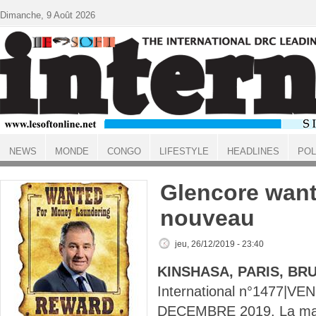
Aller au contenu principal
Dimanche, 9 Août 2026
NEWS
MONDE
CONGO
LIFESTYLE
HEADLINES
POL
ACCUEIL
Glencore want
nouveau
jeu, 26/12/2019 - 23:40
KINSHASA, PARIS, BR
International n°1477|VE
DECEMBRE 2019. La maf