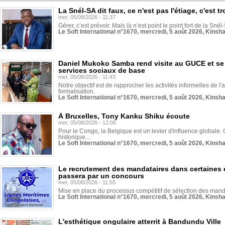
La Snél-SA dit faux, ce n'est pas l'étiage, c'est
mer, 05/08/2026 - 11:37
Gérer, c’est prévoir. Mais là n’est point le point fort de la Sn
Le Soft International n°1670, mercredi, 5 août 2026, Kinsh
Daniel Mukoko Samba rend visite au GUCE et se
services sociaux de base
mer, 05/08/2026 - 11:43
Notre objectif est de rapprocher les activités informelles de l'
formalisation.
Le Soft International n°1670, mercredi, 5 août 2026, Kinsh
À Bruxelles, Tony Kanku Shiku écoute
mer, 05/08/2026 - 12:06
Pour le Congo, la Belgique est un levier d'influence globale. O
historique...
Le Soft International n°1670, mercredi, 5 août 2026, Kinsh
Le recrutement des mandataires dans certaines 
passera par un concours
mer, 05/08/2026 - 11:55
Mise en place du processus compétitif de sélection des manda
Le Soft International n°1670, mercredi, 5 août 2026, Kinsh
L'esthétique ongulaire atterrit à Bandundu Ville