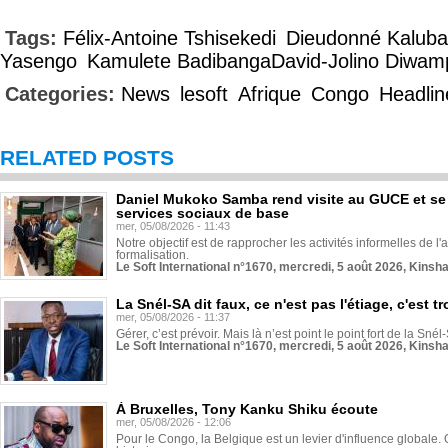
Tags:
Félix-Antoine Tshisekedi
Dieudonné Kaluba
Yasengo
Kamulete BadibangaDavid-Jolino Diwam
Categories:
News
lesoft
Afrique
Congo
Headlin
RELATED POSTS
Daniel Mukoko Samba rend visite au GUCE et se
services sociaux de base
mer, 05/08/2026 - 11:43
Notre objectif est de rapprocher les activités informelles de l'
formalisation.
Le Soft International n°1670, mercredi, 5 août 2026, Kinsh
La Snél-SA dit faux, ce n'est pas l'étiage, c'est
mer, 05/08/2026 - 11:37
Gérer, c’est prévoir. Mais là n’est point le point fort de la Sn
Le Soft International n°1670, mercredi, 5 août 2026, Kinsh
À Bruxelles, Tony Kanku Shiku écoute
mer, 05/08/2026 - 12:06
Pour le Congo, la Belgique est un levier d'influence globale. O