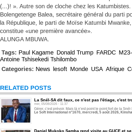
(...)! ». Autre son de cloche chez les Katumbistes
Bolengetenge Balea, secrétaire général du parti p
la République, le parti de Moïse Katumbi Mwanke, 
constitue «une première avancée».
ALUNGA MBUWA.
Tags:
Paul Kagame
Donald Trump
FARDC
M23
Antoine Tshisekedi Tshilombo
Categories:
News
lesoft
Monde
USA
Afrique
C
RELATED POSTS
La Snél-SA dit faux, ce n'est pas l'étiage, c'est
mer, 05/08/2026 - 11:37
Gérer, c’est prévoir. Mais là n’est point le point fort de la Sn
Le Soft International n°1670, mercredi, 5 août 2026, Kinsh
Daniel Mukoko Samba rend visite au GUCE et se