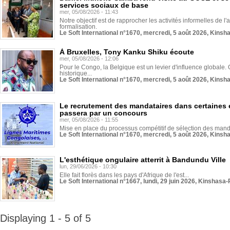
services sociaux de base
mer, 05/08/2026 - 11:43
Notre objectif est de rapprocher les activités informelles de l'
formalisation.
Le Soft International n°1670, mercredi, 5 août 2026, Kinsh
À Bruxelles, Tony Kanku Shiku écoute
mer, 05/08/2026 - 12:06
Pour le Congo, la Belgique est un levier d'influence globale. O
historique...
Le Soft International n°1670, mercredi, 5 août 2026, Kinsh
Le recrutement des mandataires dans certaines 
passera par un concours
mer, 05/08/2026 - 11:55
Mise en place du processus compétitif de sélection des manda
Le Soft International n°1670, mercredi, 5 août 2026, Kinsh
L'esthétique ongulaire atterrit à Bandundu Ville
lun, 29/06/2026 - 10:30
Elle fait florès dans les pays d'Afrique de l'est...
Le Soft International n°1667, lundi, 29 juin 2026, Kinshasa-
Displaying 1 - 5 of 5