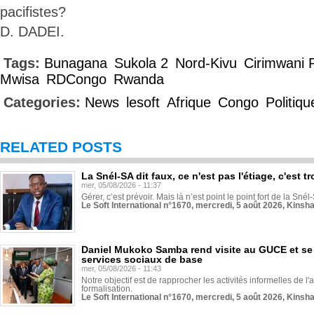
pacifistes?
D. DADEI.
Tags:
Bunagana
Sukola 2
Nord-Kivu
Cirimwani 
Mwisa
RDCongo
Rwanda
Categories:
News
lesoft
Afrique
Congo
Politiqu
RELATED POSTS
La Snél-SA dit faux, ce n'est pas l'étiage, c'est
mer, 05/08/2026 - 11:37
Gérer, c’est prévoir. Mais là n’est point le point fort de la Sn
Le Soft International n°1670, mercredi, 5 août 2026, Kinsh
Daniel Mukoko Samba rend visite au GUCE et se
services sociaux de base
mer, 05/08/2026 - 11:43
Notre objectif est de rapprocher les activités informelles de l'
formalisation.
Le Soft International n°1670, mercredi, 5 août 2026, Kinsh