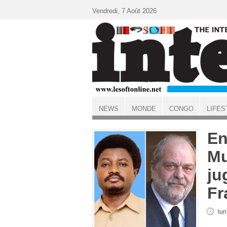
Aller au contenu principal
Vendredi, 7 Août 2026
NEWS
MONDE
CONGO
LIFES
ACCUEIL
En
Mu
ju
Fr
lun