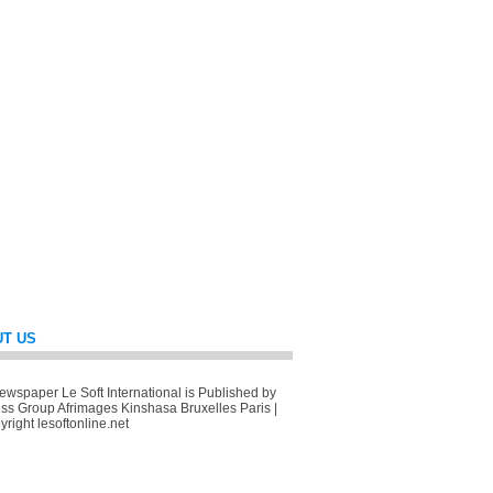
T US
wspaper Le Soft International is Published by
ss Group Afrimages Kinshasa Bruxelles Paris |
right lesoftonline.net