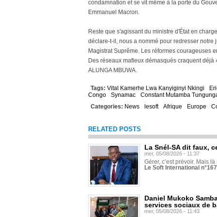
condamnation et se vit même à la porte du Gouver
Emmanuel Macron.
Reste que s'agissant du ministre d'État en charge
déclare-t-il, nous a nommé pour redresser notre 
Magistrat Suprême. Les réformes courageuses en 
Des réseaux mafieux démasqués craquent déjà 
ALUNGA MBUWA.
Tags:
Vital Kamerhe Lwa Kanyiginyi Nkingi
Er
Congo
Synamac
Constant Mutamba Tungung
Categories:
News
lesoft
Afrique
Europe
C
RELATED POSTS
La Snél-SA dit faux, c
mer, 05/08/2026 - 11:37
Gérer, c’est prévoir. Mais là
Le Soft International n°16
Daniel Mukoko Samba 
services sociaux de 
mer, 05/08/2026 - 11:43