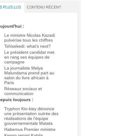
S PLUS LUS
CONTENU RÉCENT
ujourd'hui :
Le ministre Nicolas Kazadi
pulvérise tous les chiffres
Tshisekedi: what’s next?
Le président candidat met
en rang ses équipes de
campagne
La journaliste Melya
Malundama prend part au
salon du livre africain à
Paris
Réseaux sociaux et
communication
epuis toujours :
Tryphon Kin-kiey dénonce
une présentation outrée des
réalisations de l’équipe
gouvernementale Matata
Habemus Premier ministre
Kengo rejoint Kabila