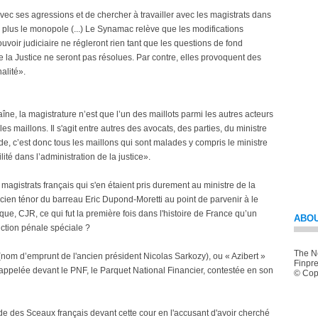
r avec ses agressions et de chercher à travailler avec les magistrats dans
non plus le monopole (...) Le Synamac relève que les modifications
uvoir judiciaire ne régleront rien tant que les questions de fond
 la Justice ne seront pas résolues. Par contre, elles provoquent des
nalité».
îne, la magistrature n’est que l’un des maillots parmi les autres acteurs
les maillons. Il s'agit entre autres des avocats, des parties, du ministre
lade, c’est donc tous les maillons qui sont malades y compris le ministre
ité dans l’administration de la justice».
magistrats français qui s'en étaient pris durement au ministre de la
ncien ténor du barreau Eric Dupond-Moretti au point de parvenir à le
ue, CJR, ce qui fut la première fois dans l'histoire de France qu’un
ABOU
diction pénale spéciale ?
The Ne
» (nom d’emprunt de l'ancien président Nicolas Sarkozy), ou « Azibert »
Finpre
appelée devant le PNF, le Parquet National Financier, contestée en son
© Copy
de des Sceaux français devant cette cour en l'accusant d'avoir cherché