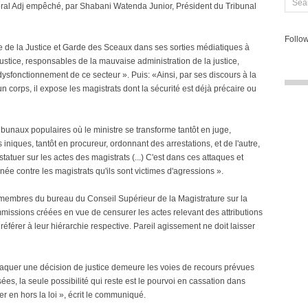
éral Adj empêché, par Shabani Watenda Junior, Président du Tribunal
Follow
 de la Justice et Garde des Sceaux dans ses sorties médiatiques à
justice, responsables de la mauvaise administration de la justice,
dysfonctionnement de ce secteur ». Puis: «Ainsi, par ses discours à la
un corps, il expose les magistrats dont la sécurité est déjà précaire ou
ibunaux populaires où le ministre se transforme tantôt en juge,
iniques, tantôt en procureur, ordonnant des arrestations, et de l'autre,
atuer sur les actes des magistrats (...) C'est dans ces attaques et
rnée contre les magistrats qu'ils sont victimes d'agressions ».
es membres du bureau du Conseil Supérieur de la Magistrature sur la
mmissions créées en vue de censurer les actes relevant des attributions
 référer à leur hiérarchie respective. Pareil agissement ne doit laisser
attaquer une décision de justice demeure les voies de recours prévues
isées, la seule possibilité qui reste est le pourvoi en cassation dans
ter en hors la loi », écrit le communiqué.