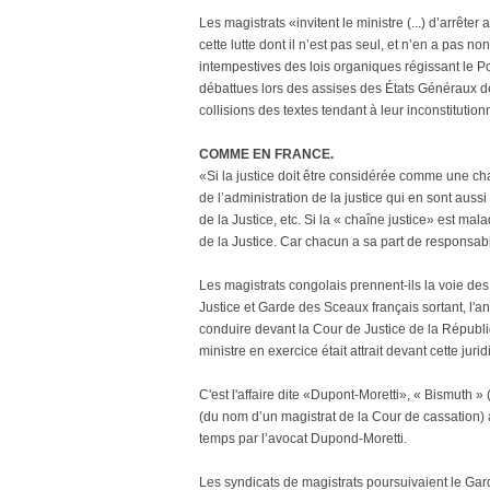
Les magistrats «invitent le ministre (...) d’arrête
cette lutte dont il n’est pas seul, et n’en a pas 
intempestives des lois organiques régissant le Po
débattues lors des assises des États Généraux de
collisions des textes tendant à leur inconstitution
COMME EN FRANCE.
«Si la justice doit être considérée comme une cha
de l’administration de la justice qui en sont aussi 
de la Justice, etc. Si la « chaîne justice» est ma
de la Justice. Car chacun a sa part de responsabil
Les magistrats congolais prennent-ils la voie des 
Justice et Garde des Sceaux français sortant, l'a
conduire devant la Cour de Justice de la Républiq
ministre en exercice était attrait devant cette juri
C'est l'affaire dite «Dupont-Moretti», « Bismuth 
(du nom d’un magistrat de la Cour de cassation) 
temps par l’avocat Dupond-Moretti.
Les syndicats de magistrats poursuivaient le Gar