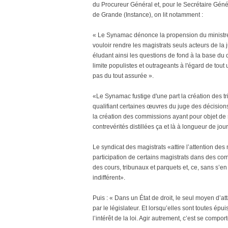
du Procureur Général et, pour le Secrétaire Gén
de Grande (Instance), on lit notamment :
« Le Synamac dénonce la propension du ministre
vouloir rendre les magistrats seuls acteurs de la 
éludant ainsi les questions de fond à la base du 
limite populistes et outrageants à l'égard de tout 
pas du tout assurée ».
«Le Synamac fustige d'une part la création des tr
qualifiant certaines œuvres du juge des décisions 
la création des commissions ayant pour objet de st
contrevérités distillées ça et là à longueur de jou
Le syndicat des magistrats «attire l’attention d
participation de certains magistrats dans des co
des cours, tribunaux et parquets et, ce, sans s’en
indifférent».
Puis : « Dans un État de droit, le seul moyen d’
par le législateur. Et lorsqu’elles sont toutes épu
l’intérêt de la loi. Agir autrement, c’est se compor