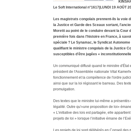
KINSHA
Le Soft International n°1617|LUNDI 19 AOÛT 2
Les magistrats congolais prennent-ils la voie d
la Justice et Garde des Sceaux sortant, l'anci
Moretti au point de le conduire devant la Cour d
première fois dans l'histoire en France, à savoi
spéciale ? Le Synamac, le Syndicat Autonome 
qualifiant le ministre congolais de la Justice
susceptibles d'être jugées « inconstitutionnelle
Un communiqué diffusé quand le ministre d'État 
président de l'Assemblée nationale Vital Kamerhe 
fonctionnement et la compétence de l'ordre judicia
ainsi que sur la loi régissant le barreau. Des te
promulgation.
Des textes que le ministre lui-même a présentés 
légalité. Outre qu'«une proposition de loi» émane
« L’initiative des lois est partagée, elle appartien
projets de loi » lorsque l’initiative émane de l’Exéc
Les projets de loi sont délibérés en Conseil des m