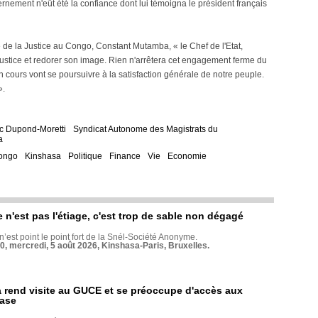
nement n'eût été la confiance dont lui témoigna le président français
 de la Justice au Congo, Constant Mutamba, « le Chef de l'Etat,
justice et redorer son image. Rien n'arrêtera cet engagement ferme du
cours vont se poursuivre à la satisfaction générale de notre peuple.
».
ic Dupond-Moretti
Syndicat Autonome des Magistrats du
a
ongo
Kinshasa
Politique
Finance
Vie
Economie
e n'est pas l'étiage, c'est trop de sable non dégagé
 n’est point le point fort de la Snél-Société Anonyme.
70, mercredi, 5 août 2026, Kinshasa-Paris, Bruxelles.
rend visite au GUCE et se préoccupe d'accès aux
base