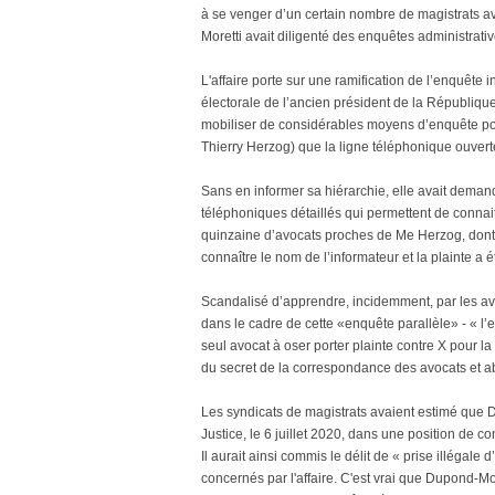
à se venger d’un certain nombre de magistrats ave
Moretti avait diligenté des enquêtes administrati
L'affaire porte sur une ramification de l’enquête 
électorale de l’ancien président de la Républiqu
mobiliser de considérables moyens d’enquête po
Thierry Herzog) que la ligne téléphonique ouvert
Sans en informer sa hiérarchie, elle avait demand
téléphoniques détaillés qui permettent de connai
quinzaine d’avocats proches de Me Herzog, dont f
connaître le nom de l’informateur et la plainte a 
Scandalisé d’apprendre, incidemment, par les avo
dans le cadre de cette «enquête parallèle» - « l’en
seul avocat à oser porter plainte contre X pour la c
du secret de la correspondance des avocats et ab
Les syndicats de magistrats avaient estimé que D
Justice, le 6 juillet 2020, dans une position de conf
Il aurait ainsi commis le délit de « prise illégale 
concernés par l'affaire. C'est vrai que Dupond-Mor