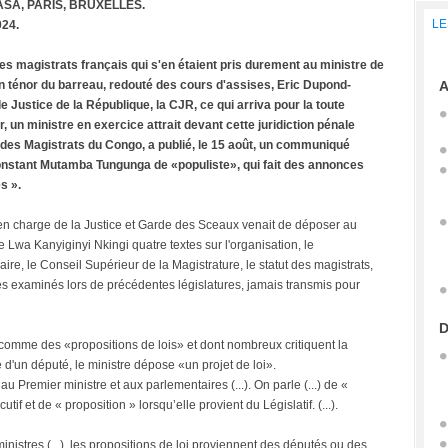
SA, PARIS, BRUXELLES.
LE
024.
es magistrats français qui s'en étaient pris durement au ministre de
en ténor du barreau, redouté des cours d'assises, Eric Dupond-
A
e Justice de la République, la CJR, ce qui arriva pour la toute
r, un ministre en exercice attrait devant cette juridiction pénale
des Magistrats du Congo, a publié, le 15 août, un communiqué
 Constant Mutamba Tungunga de «populiste», qui fait des annonces
s ».
en charge de la Justice et Garde des Sceaux venait de déposer au
Lwa Kanyiginyi Nkingi quatre textes sur l'organisation, le
ire, le Conseil Supérieur de la Magistrature, le statut des magistrats,
xtes examinés lors de précédentes législatures, jamais transmis pour
D
comme des «propositions de lois» et dont nombreux critiquent la
 d'un député, le ministre dépose «un projet de loi».
t au Premier ministre et aux parlementaires (...). On parle (...) de «
utif et de « proposition » lorsqu’elle provient du Législatif. (...).
inistres (...), les propositions de loi proviennent des députés ou des