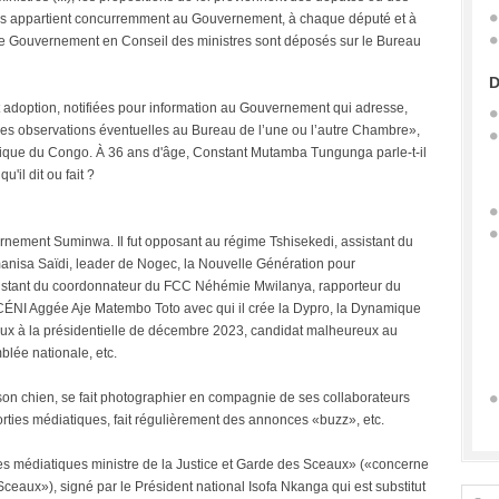
es lois appartient concurremment au Gouvernement, à chaque député et à
 le Gouvernement en Conseil des ministres sont déposés sur le Bureau
D
et adoption, notifiées pour information au Gouvernement qui adresse,
 ses observations éventuelles au Bureau de l’une ou l’autre Chambre»,
tique du Congo. À 36 ans d'âge, Constant Mutamba Tungunga parle-t-il
u'il dit ou fait ?
rnement Suminwa. Il fut opposant au régime Tshisekedi, assistant du
anisa Saïdi, leader de Nogec, la Nouvelle Génération pour
stant du coordonnateur du FCC Néhémie Mwilanya, rapporteur du
CÉNI Aggée Aje Matembo Toto avec qui il crée la Dypro, la Dynamique
eux à la présidentielle de décembre 2023, candidat malheureux au
blée nationale, etc.
son chien, se fait photographier en compagnie de ses collaborateurs
orties médiatiques, fait régulièrement des annonces «buzz», etc.
s médiatiques ministre de la Justice et Garde des Sceaux» («concerne
Sceaux»), signé par le Président national Isofa Nkanga qui est substitut