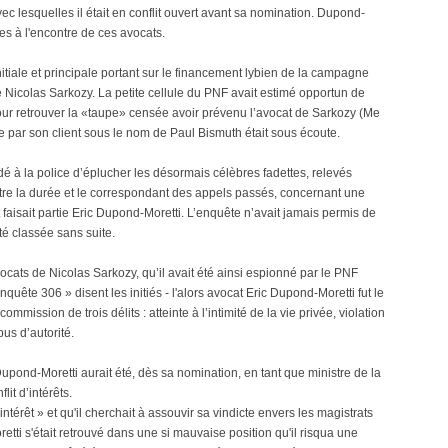
c lesquelles il était en conflit ouvert avant sa nomination. Dupond-
ves à l'encontre de ces avocats.
initiale et principale portant sur le financement lybien de la campagne
e Nicolas Sarkozy. La petite cellule du PNF avait estimé opportun de
ur retrouver la «taupe» censée avoir prévenu l’avocat de Sarkozy (Me
e par son client sous le nom de Paul Bismuth était sous écoute.
é à la police d’éplucher les désormais célèbres fadettes, relevés
tre la durée et le correspondant des appels passés, concernant une
aisait partie Eric Dupond-Moretti. L’enquête n’avait jamais permis de
été classée sans suite.
cats de Nicolas Sarkozy, qu’il avait été ainsi espionné par le PNF
quête 306 » disent les initiés - l'alors avocat Eric Dupond-Moretti fut le
ommission de trois délits : atteinte à l’intimité de la vie privée, violation
us d’autorité.
upond-Moretti aurait été, dès sa nomination, en tant que ministre de la
lit d’intérêts.
d’intérêt » et qu'il cherchait à assouvir sa vindicte envers les magistrats
etti s'était retrouvé dans une si mauvaise position qu'il risqua une