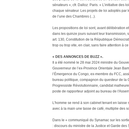
sénateurs », cfr. Dalloz. Paris. « L’initiative d
chaque sénateur. Les projets de loi adoptés par
de l’une des Chambres (...).
Les propositions de loi sont, avant délibération 
dans les quinze jours suivant leur transmission,
art. 130, Constitution de la République Démocra
trop ou trop vite, en clair, sans faire attention à ce q
« DES ANNONCES DE BUZZ ».
Il a été nommé le 28 mai 2024 ministre du Gouve
Gouverneur de l’ex-Province Orientale Jean Bam
l’Émergence du Congo, ex-membre du FCC, assi
bureau politique, compagnon du questeur de la 
Progressiste Révolutionnaire, candidat malheur
poste de rapporteur adjoint au bureau de l'Assem
L'homme se rend à son cabinet tenant en laisse 
avec à la main une tasse de café, multiplie des s
Dans le « communiqué du Synamac sur les sortie
: discours du ministre de la Justice et Garde des 