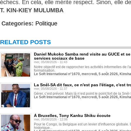
échecs. En cela, elle mérite respect. Sinon, elle d
T. KIN-KIEY MULUMBA
Categories:
Politique
RELATED POSTS
Daniel Mukoko Samba rend visite au GUCE et se
services sociaux de base
mer, 05/08/2026 - 11:43
Notre objectif est de rapprocher les activités informelles de l'
formalisation.
Le Soft International n°1670, mercredi, 5 août 2026, Kinsh
La Snél-SA dit faux, ce n'est pas l'étiage, c'est
mer, 05/08/2026 - 11:37
Gérer, c’est prévoir. Mais là n’est point le point fort de la Sn
Le Soft International n°1670, mercredi, 5 août 2026, Kinsh
À Bruxelles, Tony Kanku Shiku écoute
mer, 05/08/2026 - 12:06
Pour le Congo, la Belgique est un levier d'influence globale. O
historique...