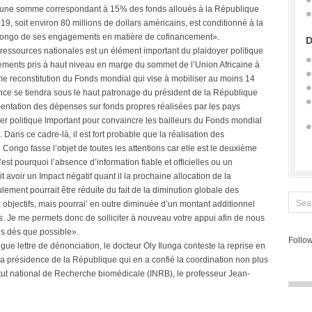
’une somme correspondant à 15% des fonds alloués à la République
 soit environ 80 millions de dollars américains, est conditionné à la
 Congo de ses engagements en matière de cofinancement».
D
 ressources nationales est un élément important du plaidoyer politique
ments pris à haut niveau en marge du sommet de l’Union Africaine à
me reconstitution du Fonds mondial qui vise à mobiliser au moins 14
rence se tiendra sous le haut patronage du président de la République
mentation des dépenses sur fonds propres réalisées par les pays
ier politique Important pour convaincre les bailleurs du Fonds mondial
Dans ce cadre-là, il est fort probable que la réalisation des
ngo fasse l’objet de toutes les attentions car elle est le deuxième
st pourquoi l’absence d’information fiable et officielles ou un
voir un Impact négatif quant il la prochaine allocation de la
ent pourrait être réduite du fait de la diminution globale des
 objectifs, mais pourrai’ en outre diminuée d’un montant additionnel
Je me permets donc de solliciter à nouveau votre appui afin de nous
s dès que possible».
Follow
gue lettre de dénonciation, le docteur Oly Ilunga conteste la reprise en
la présidence de la République qui en a confié la coordination non plus
titut national de Recherche biomédicale (INRB), le professeur Jean-