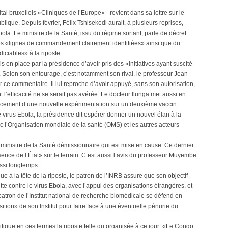
al bruxellois «Cliniques de l’Europe» - revient dans sa lettre sur le
lique. Depuis février, Félix Tshisekedi aurait, à plusieurs reprises,
Ebola. Le ministre de la Santé, issu du régime sortant, parle de décret
des «lignes de commandement clairement identifiées» ainsi que du
iciables» à la riposte.
s en place par la présidence d’avoir pris des «initiatives ayant suscité
. Selon son entourage, c’est notamment son rival, le professeur Jean-
ce commentaire. Il lui reproche d’avoir appuyé, sans son autorisation,
l’efficacité ne se serait pas avérée. Le docteur Ilunga met aussi en
ancement d’une nouvelle expérimentation sur un deuxième vaccin.
le virus Ebola, la présidence dit espérer donner un nouvel élan à la
c l’Organisation mondiale de la santé (OMS) et les autres acteurs
e ministre de la Santé démissionnaire qui est mise en cause. Ce dernier
sence de l’État» sur le terrain. C’est aussi l’avis du professeur Muyembe
ssi longtemps.
e à la tête de la riposte, le patron de l’INRB assure que son objectif
e contre le virus Ebola, avec l’appui des organisations étrangères, et
 patron de l’Institut national de recherche biomédicale se défend en
sition» de son Institut pour faire face à une éventuelle pénurie du
ique en ces termes la riposte telle qu’organisée à ce jour: «Le Congo