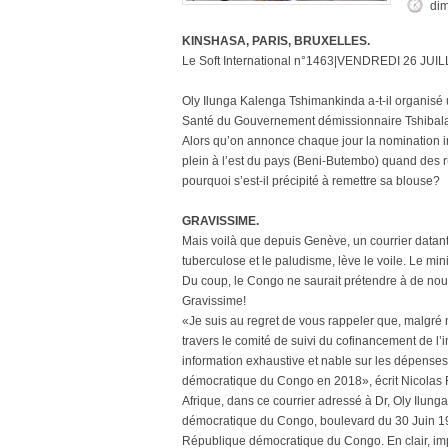
dim
KINSHASA, PARIS, BRUXELLES.
Le Soft International n°1463|VENDREDI 26 JUIL
Oly Ilunga Kalenga Tshimankinda a-t-il organisé 
Santé du Gouvernement démissionnaire Tshibala? Vo
Alors qu’on annonce chaque jour la nomination 
plein à l’est du pays (Beni-Butembo) quand des ru
pourquoi s’est-il précipité à remettre sa blouse?
GRAVISSIME.
Mais voilà que depuis Genève, un courrier datant 
tuberculose et le paludisme, lève le voile. Le min
Du coup, le Congo ne saurait prétendre à de nouv
Gravissime!
«Je suis au regret de vous rappeler que, malgré n
travers le comité de suivi du cofinancement de l
information exhaustive et nable sur les dépenses
démocratique du Congo en 2018», écrit Nicolas Fa
Afrique, dans ce courrier adressé à Dr, Oly Ilun
démocratique du Congo, boulevard du 30 Juin 
République démocratique du Congo. En clair, imp