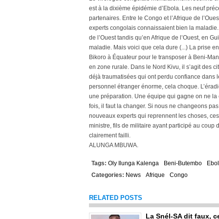
est à la dixième épidémie d’Ebola. Les neuf pré
partenaires. Entre le Congo et l’Afrique de l’Oues
experts congolais connaissaient bien la maladie
de l’Ouest tandis qu’en Afrique de l’Ouest, en Gu
maladie. Mais voici que cela dure (...) La prise
Bikoro à Équateur pour le transposer à Beni-Mangi
en zone rurale. Dans le Nord Kivu, il s’agit des ci
déjà traumatisées qui ont perdu confiance dans 
personnel étranger énorme, cela choque. L’éradicat
une préparation. Une équipe qui gagne on ne la
fois, il faut la changer. Si nous ne changeons pas
nouveaux experts qui reprennent les choses, cess
ministre, fils de militaire ayant participé au coup
clairement failli.
ALUNGA MBUWA.
Tags:
Oly Ilunga Kalenga
Beni-Butembo
Ebo
Categories:
News
Afrique
Congo
RELATED POSTS
La Snél-SA dit faux, c