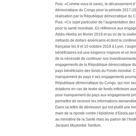
Puis: «Comme vous le savez, le décaissement d
démocratique du Congo pour la période 2017-2019,
réalisation par la République démocratique du
Puis: «Ce sujet particulier de l’augmentation des
pour la santé mondiale. En référence aux engage
Addis-Abeba en février 2019 et au vu de la sixiè
milliards de dollars américains et dont la confé
française les 9 et 10 octobre 2019 à Lyon, l’aug
bénéficiaires est une exigence majeure et un lev
de la nécessité de continuer nos investissements. 
engagements de la République démocratique du Co
pays bénéficiaire des fonds du Fonds mondial. C’e
manquement du pays il ses engagements pourrait a
République démocratique du Congo, qui non seulem
dotations en cas de levée de fonds inférieure aux
pour manquement du pays aux engagements pris. 
permettre de recevoir les informations demandée
Dans sa lettre de démission qui est plutôt une lon
main de la riposte contre l’épidémie d’Ebola par 
au ministère de la Santé mais au patron de l’Ins
Jacques Muyembe Tamfum.