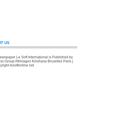
T US
wspaper Le Soft International is Published by
ss Group Afrimages Kinshasa Bruxelles Paris |
right lesoftonline.net