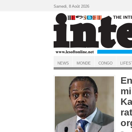
Aller au contenu principal
Samedi, 8 Août 2026
NEWS
MONDE
CONGO
LIFES
ACCUEIL
En
mi
Ka
ra
or