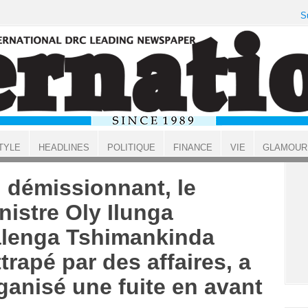
S
TYLE
HEADLINES
POLITIQUE
FINANCE
VIE
GLAMOUR
 démissionnant, le
nistre Oly Ilunga
lenga Tshimankinda
ttrapé par des affaires, a
ganisé une fuite en avant