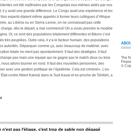
cédentes ont été maîtrisées par les Congolais eux-mêmes aidés par nos
t, il y avait une grande différence. Le Congo avait une expérience et les
. Nos experts étaient même appelés à former leurs collègues d’Afrique
inée, au Libéria ou en Sierra-Leone, on ne connaissait pas cette
 en charge, dès le départ, a mal commencé! On a voulu prendre le modèle
na. Or, ce sont des populations totalement différentes et Bikoro c’est
tés très peuplées. Outre cela, il y’a le facteur humain, des populations
ABOU
les autorités. Déparquer comme ça, avec beaucoup de matériel, avec
ion totale ne vient pas spontanément. Il faut des stratégies. Il faut
 change pas mais une équipe qui ne gagne pas le match deux ou trois
The Ne
Finpre
, nous allons tourner en rond. Il faut des nouvelles personnes, des
© Copy
er avec une gestion politique de l’épidémie. Cela est criminel». L’ex-
 d’État contre Albert Kalonji dans le Sud-Kasaï et ex-proche de Tshitshi, a
la
e n'est pas l'étiage, c'est trop de sable non dégagé