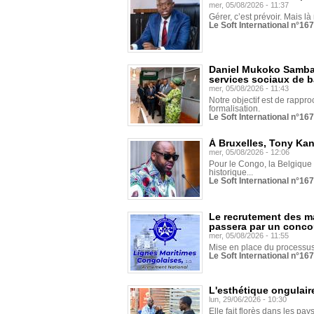
mer, 05/08/2026 - 11:37
Gérer, c’est prévoir. Mais là
Le Soft International n°16
Daniel Mukoko Samba 
services sociaux de 
mer, 05/08/2026 - 11:43
Notre objectif est de rapproc
formalisation.
Le Soft International n°16
À Bruxelles, Tony Ka
mer, 05/08/2026 - 12:06
Pour le Congo, la Belgique e
historique...
Le Soft International n°16
Le recrutement des m
passera par un conco
mer, 05/08/2026 - 11:55
Mise en place du processus 
Le Soft International n°16
L'esthétique ongulaire
lun, 29/06/2026 - 10:30
Elle fait florès dans les pays