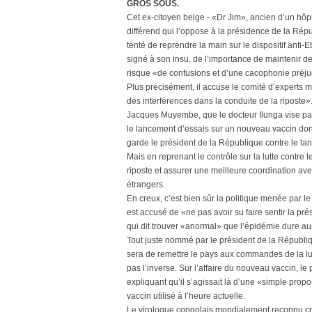
GROS SOUS.
Cet ex-citoyen belge - «Dr Jim», ancien d’un hôpit
différend qui l’oppose à la présidence de la Répub
tenté de reprendre la main sur le dispositif anti-
signé à son insu, de l’importance de maintenir 
risque «de confusions et d’une cacophonie préjud
Plus précisément, il accuse le comité d’experts mi
des interférences dans la conduite de la riposte»
Jacques Muyembe, que le docteur Ilunga vise par 
le lancement d’essais sur un nouveau vaccin dont 
garde le président de la République contre le l
Mais en reprenant le contrôle sur la lutte contre 
riposte et assurer une meilleure coordination ave
étrangers.
En creux, c’est bien sûr la politique menée par l
est accusé de «ne pas avoir su faire sentir la pré
qui dit trouver «anormal» que l’épidémie dure au
Tout juste nommé par le président de la Républiqu
sera de remettre le pays aux commandes de la lutt
pas l’inverse. Sur l’affaire du nouveau vaccin, le
expliquant qu’il s’agissait là d’une «simple propo
vaccin utilisé à l’heure actuelle.
Le virologue congolais mondialement reconnu crit