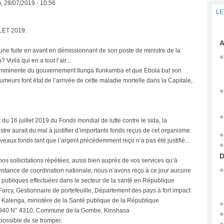
, 28/07/2019 - 10:56
LE
LET 2019.
A
une fuite en avant en démissionnant de son poste de ministre de la
ilà qui en a tout l’air...
imminente du gouvernement Ilunga Ilunkamba et que Ebola bat son
meurs font état de l’arrivée de cette maladie mortelle dans la Capitale,
du 16 juillet 2019 du Fonds mondial de lutte contre le sida, la
istre aurait du mal à justifier d’importants fonds reçus de cet organisme.
eaux fonds tant que l’argent précédemment reçu n’a pas été justifié...
D
os sollicitations répétées, aussi bien auprès de vos services qu’à
’instance de coordination nationale, nous n’avons reçu à ce jour aucune
 publiques effectuées dans le secteur de la santé en République
rcy, Gestionnaire de portefeuille, Département des pays à fort impact
ga Kalenga, ministère de la Santé publique de la République
1940 N° 4310, Commune de la Gombe, Kinshasa
ossible de se tromper.