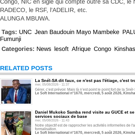
Congo, NIC en sigle qui compte outre sa CDC, le
RADECO, le RSF, l’ADELIR, etc.
ALUNGA MBUWA.
Tags:
UNC
Jean Baudouin Mayo Mambeke
PAL
Fumunji
Categories:
News
lesoft
Afrique
Congo
Kinsha
RELATED POSTS
La Snél-SA dit faux, ce n'est pas l'étiage, c'est
mer, 05/08/2026 - 11:37
Gérer, c’est prévoir. Mais là n’est point le point fort de la Sn
Le Soft International n°1670, mercredi, 5 août 2026, Kinsh
Daniel Mukoko Samba rend visite au GUCE et se
services sociaux de base
mer, 05/08/2026 - 11:43
Notre objectif est de rapprocher les activités informelles de l'
formalisation.
Le Soft International n°1670, mercredi, 5 août 2026, Kinsh