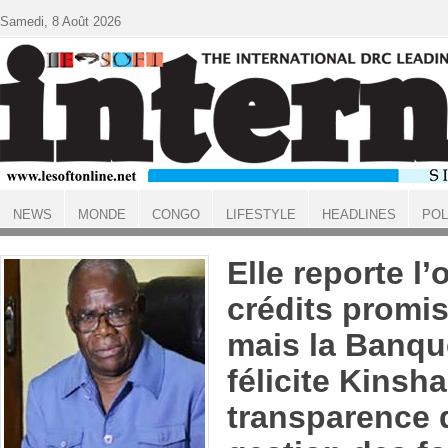
Aller au contenu principal
Samedi, 8 Août 2026
NEWS
MONDE
CONGO
LIFESTYLE
HEADLINES
POL
ACCUEIL
Elle reporte l’
crédits promis
mais la Banqu
félicite Kinsh
transparence 