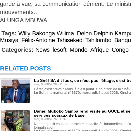
garde à vue, sa communication dément. Le ministre
mouvements...
ALUNGA MBUWA.
Tags:
Willy Bakonga Wilima
Delon Delphin Kamp
Musiya
Félix-Antoine Tshisekedi Tshilombo
Banqu
Categories:
News
lesoft
Monde
Afrique
Congo
RELATED POSTS
La Snél-SA dit faux, ce n'est pas l'étiage, c'est
mer, 05/08/2026 - 11:37
Gérer, c’est prévoir. Mais là n’est point le point fort de la Sn
Le Soft International n°1670, mercredi, 5 août 2026, Kinsh
Daniel Mukoko Samba rend visite au GUCE et se
services sociaux de base
mer, 05/08/2026 - 11:43
Notre objectif est de rapprocher les activités informelles de l'
formalisation.