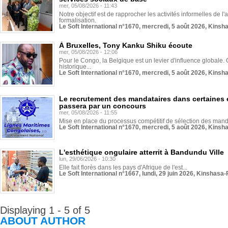
mer, 05/08/2026 - 11:43
Notre objectif est de rapprocher les activités informelles de l'
formalisation.
Le Soft International n°1670, mercredi, 5 août 2026, Kinsh
À Bruxelles, Tony Kanku Shiku écoute
mer, 05/08/2026 - 12:06
Pour le Congo, la Belgique est un levier d'influence globale. O
historique...
Le Soft International n°1670, mercredi, 5 août 2026, Kinsh
Le recrutement des mandataires dans certaines 
passera par un concours
mer, 05/08/2026 - 11:55
Mise en place du processus compétitif de sélection des manda
Le Soft International n°1670, mercredi, 5 août 2026, Kinsh
L'esthétique ongulaire atterrit à Bandundu Ville
lun, 29/06/2026 - 10:30
Elle fait florès dans les pays d'Afrique de l'est...
Le Soft International n°1667, lundi, 29 juin 2026, Kinshasa-
Displaying 1 - 5 of 5
ABOUT AUTHOR