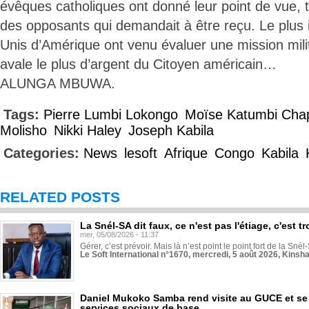
évêques catholiques ont donné leur point de vue,
des opposants qui demandait à être reçu. Le plus 
Unis d’Amérique ont venu évaluer une mission milit
avale le plus d’argent du Citoyen américain…
ALUNGA MBUWA.
Tags:
Pierre Lumbi Lokongo
Moïse Katumbi Ch
Molisho
Nikki Haley
Joseph Kabila
Categories:
News
lesoft
Afrique
Congo
Kabila
RELATED POSTS
La Snél-SA dit faux, ce n'est pas l'étiage, c'est
mer, 05/08/2026 - 11:37
Gérer, c’est prévoir. Mais là n’est point le point fort de la Sn
Le Soft International n°1670, mercredi, 5 août 2026, Kinsh
Daniel Mukoko Samba rend visite au GUCE et se
services sociaux de base