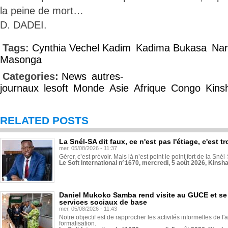
la peine de mort…
D. DADEI.
Tags:
Cynthia Vechel Kadim
Kadima Bukasa
Nar
Masonga
Categories:
News
autres-
journaux
lesoft
Monde
Asie
Afrique
Congo
Kins
RELATED POSTS
La Snél-SA dit faux, ce n'est pas l'étiage, c'est
mer, 05/08/2026 - 11:37
Gérer, c’est prévoir. Mais là n’est point le point fort de la Sn
Le Soft International n°1670, mercredi, 5 août 2026, Kinsh
Daniel Mukoko Samba rend visite au GUCE et se
services sociaux de base
mer, 05/08/2026 - 11:43
Notre objectif est de rapprocher les activités informelles de l'
formalisation.