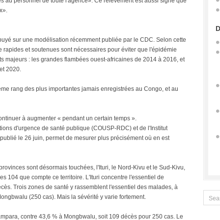
s au personnel de toute l'agence». Ce relèvement est aussi signe que
x».
D
 appuyé sur une modélisation récemment publiée par le CDC. Selon cette
e rapides et soutenues sont nécessaires pour éviter que l'épidémie
s majeurs : les grandes flambées ouest-africaines de 2014 à 2016, et
et 2020.
ème rang des plus importantes jamais enregistrées au Congo, et au
ontinuer à augmenter « pendant un certain temps ».
ations d'urgence de santé publique (COUSP-RDC) et de l'Institut
publié le 26 juin, permet de mesurer plus précisément où en est
s provinces sont désormais touchées, l'Ituri, le Nord-Kivu et le Sud-Kivu,
es 104 que compte ce territoire. L'Ituri concentre l'essentiel de
cès. Trois zones de santé y rassemblent l'essentiel des malades, à
ngbwalu (250 cas). Mais la sévérité y varie fortement.
Rwampara, contre 43,6 % à Mongbwalu, soit 109 décès pour 250 cas. Le