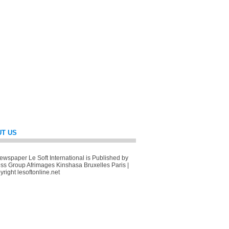
T US
wspaper Le Soft International is Published by
ss Group Afrimages Kinshasa Bruxelles Paris |
right lesoftonline.net