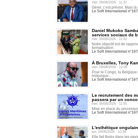
mer, 05/08/2026 - 11:37
Gérer, c’est prévoir. Mais là
Le Soft International n°16
Daniel Mukoko Samba 
services sociaux de 
mer, 05/08/2026 - 11:43
Notre objectif est de rapproc
formalisation.
Le Soft International n°16
À Bruxelles, Tony Ka
mer, 05/08/2026 - 12:06
Pour le Congo, la Belgique e
historique...
Le Soft International n°16
Le recrutement des m
passera par un conco
mer, 05/08/2026 - 11:55
Mise en place du processus 
Le Soft International n°16
L'esthétique ongulaire
lun, 29/06/2026 - 10:30
Elle fait florès dans les pays