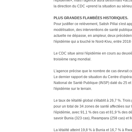
l'épidémie», mais l'agence aura désormais «accè
la direction du CDC «prend la situation au sérieu
PLUS GRANDES FLAMBÉES HISTORIQUES.
Pour justifier ce relèvement, Satish Pillai s'est
modélisation, des interventions de santé publiqu
actuelle ne dépasse, en ampleur, deux précédent
l'épidémie qui a touché le Nord-Kivu, entre 2018 
Le CDC situe ainsi l'épidémie en cours au deuxi
troisième rang mondial.
L'agence précise que le nombre de cas devrait c
Le dernier rapport de situation du Centre d'opér
National de Santé Publique (INSP) daté du 25 et 
l'épidémie sur le terrain.
Le taux de létalité global s'établit à 26,7 %. Troi
pour un total de 34 zones de santé affectées sur l
l'épidémie, avec 91,1 % des cas et 81,9 % des dé
savoir Bunia (323 cas), Rwampara (258 cas) et Mo
La létalité atteint 19,8 % à Bunia et 16,7 % à 