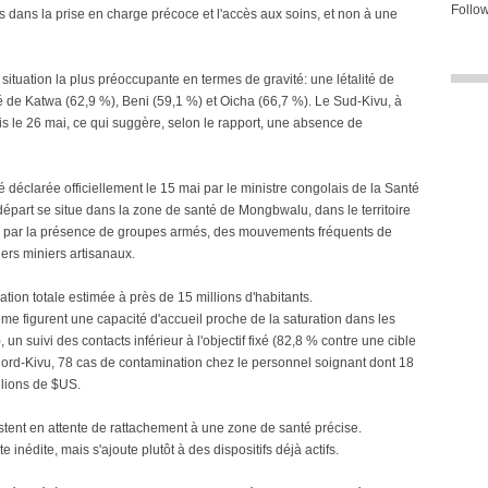
Follow
tes dans la prise en charge précoce et l'accès aux soins, et non à une
 situation la plus préoccupante en termes de gravité: une létalité de
 de Katwa (62,9 %), Beni (59,1 %) et Oicha (66,7 %). Le Sud-Kivu, à
is le 26 mai, ce qui suggère, selon le rapport, une absence de
déclarée officiellement le 15 mai par le ministre congolais de la Santé
art se situe dans la zone de santé de Mongbwalu, dans le territoire
 par la présence de groupes armés, des mouvements fréquents de
ers miniers artisanaux.
ion totale estimée à près de 15 millions d'habitants.
-même figurent une capacité d'accueil proche de la saturation dans les
 un suivi des contacts inférieur à l'objectif fixé (82,8 % contre une cible
Nord-Kivu, 78 cas de contamination chez le personnel soignant dont 18
llions de $US.
stent en attente de rattachement à une zone de santé précise.
nédite, mais s'ajoute plutôt à des dispositifs déjà actifs.