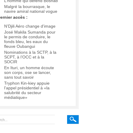
L’homme qui défend Boshab
Malgré la bourrasque, le
navire amiral national vogue
ernier accès :
N'Djili Aéro change d'image
José Makila Sumanda pour
le permis de conduire, le
fonds bleu, les eaux du
fleuve Oubangui
Nominations à la SCTP, à la
SCPT, à l’OCC et à la
SOCIR
En Ituri, un homme écoute
son corps, ose se lancer,
sans tout savoir
Tryphon Kin-kiey appuie
l'appel présidentiel à «la
salubrité du secteur
médiatique»