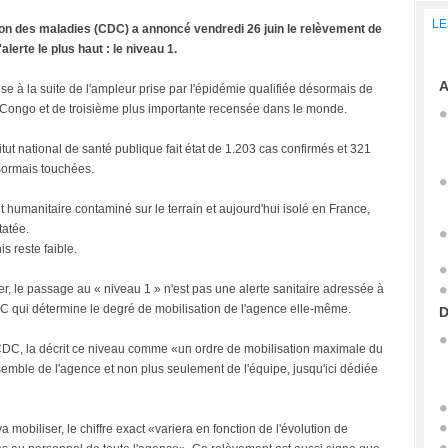
LE
ion des maladies (CDC) a annoncé vendredi 26 juin le relèvement de
lerte le plus haut : le niveau 1.
A
ise à la suite de l'ampleur prise par l'épidémie qualifiée désormais de
 Congo et de troisième plus importante recensée dans le monde.
titut national de santé publique fait état de 1.203 cas confirmés et 321
ésormais touchées.
umanitaire contaminé sur le terrain et aujourd'hui isolé en France,
tatée.
s reste faible.
, le passage au « niveau 1 » n'est pas une alerte sanitaire adressée à
DC qui détermine le degré de mobilisation de l'agence elle-même.
D
du CDC, la décrit ce niveau comme «un ordre de mobilisation maximale du
semble de l'agence et non plus seulement de l'équipe, jusqu'ici dédiée
obiliser, le chiffre exact «variera en fonction de l'évolution de