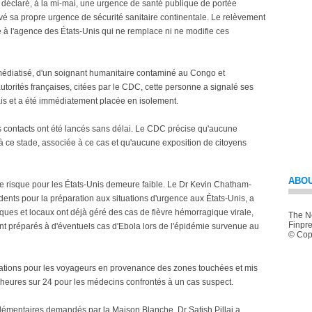
 déclaré, à la mi-mai, une urgence de santé publique de portée
tivé sa propre urgence de sécurité sanitaire continentale. Le relèvement
 à l'agence des États-Unis qui ne remplace ni ne modifie ces
t médiatisé, d'un soignant humanitaire contaminé au Congo et
utorités françaises, citées par le CDC, cette personne a signalé ses
çais et a été immédiatement placée en isolement.
s contacts ont été lancés sans délai. Le CDC précise qu'aucune
à ce stade, associée à ce cas et qu'aucune exposition de citoyens
ABOU
le risque pour les États-Unis demeure faible. Le Dr Kevin Chatham-
idents pour la préparation aux situations d'urgence aux États-Unis, a
iques et locaux ont déjà géré des cas de fièvre hémorragique virale,
The Ne
Finpre
ont préparés à d'éventuels cas d'Ebola lors de l'épidémie survenue au
© Copy
ions pour les voyageurs en provenance des zones touchées et mis
 heures sur 24 pour les médecins confrontés à un cas suspect.
pplémentaires demandés par la Maison Blanche, Dr Satish Pillai a