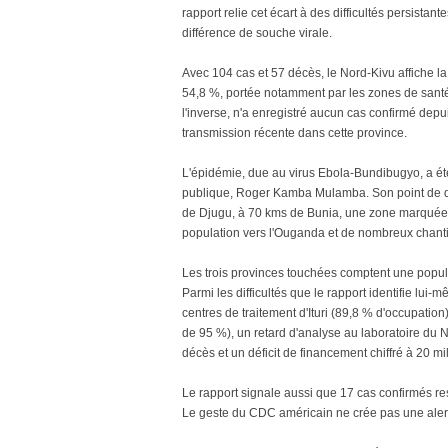
rapport relie cet écart à des difficultés persistan
différence de souche virale.
Avec 104 cas et 57 décès, le Nord-Kivu affiche la
54,8 %, portée notamment par les zones de santé
l'inverse, n'a enregistré aucun cas confirmé depu
transmission récente dans cette province.
L'épidémie, due au virus Ebola-Bundibugyo, a été 
publique, Roger Kamba Mulamba. Son point de dép
de Djugu, à 70 kms de Bunia, une zone marquée
population vers l'Ouganda et de nombreux chanti
Les trois provinces touchées comptent une populat
Parmi les difficultés que le rapport identifie lui
centres de traitement d'Ituri (89,8 % d'occupation),
de 95 %), un retard d'analyse au laboratoire du 
décès et un déficit de financement chiffré à 20 mi
Le rapport signale aussi que 17 cas confirmés re
Le geste du CDC américain ne crée pas une alerte i