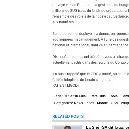
renvoyé vers le Bureau de la gestion et du budge
millions de $US issus du fonds de préparation à 
l'ensemble des volets de la riposte : surveillance,
aux frontières.
Sur le personnel déployé, il a donné, en réponse 
additionnées mécaniquement. À l’une des questio
national et international, dont 24 en permanen
Dix-neuf personnes ont été déployées à l'étrange
actuellement actifs dans des régions du Congo o
Il a aussi rappelé que le CDC a formé, au cours
épidémiologistes de terrain congolais.
PATIENT LIGODI.
Tags:
Dr Satish Pillai
Etats-Unis
Ebola
Centr
Categories:
News
lesoft
Monde
USA
Afriq
RELATED POSTS
La Snél-SA dit faux, c