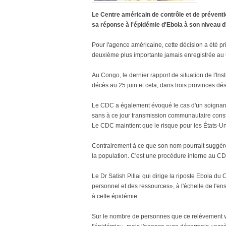
Le Centre américain de contrôle et de prévent
sa réponse à l'épidémie d'Ebola à son niveau d'a
Pour l'agence américaine, cette décision a été pr
deuxième plus importante jamais enregistrée au
Au Congo, le dernier rapport de situation de l'Ins
décès au 25 juin et cela, dans trois provinces d
Le CDC a également évoqué le cas d'un soignant h
sans à ce jour transmission communautaire cons
Le CDC maintient que le risque pour les États-Uni
Contrairement à ce que son nom pourrait suggérer
la population. C'est une procédure interne au C
Le Dr Satish Pillai qui dirige la riposte Ebola 
personnel et des ressources», à l'échelle de l'en
à cette épidémie.
Sur le nombre de personnes que ce relèvement va m