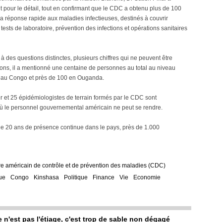
t pour le détail, tout en confirmant que le CDC a obtenu plus de 100
la réponse rapide aux maladies infectieuses, destinés à couvrir
 tests de laboratoire, prévention des infections et opérations sanitaires
à des questions distinctes, plusieurs chiffres qui ne peuvent être
ns, il a mentionné une centaine de personnes au total au niveau
ce au Congo et près de 100 en Ouganda.
r et 25 épidémiologistes de terrain formés par le CDC sont
ù le personnel gouvernemental américain ne peut se rendre.
 de 20 ans de présence continue dans le pays, près de 1.000
e américain de contrôle et de prévention des maladies (CDC)
ue
Congo
Kinshasa
Politique
Finance
Vie
Economie
e n'est pas l'étiage, c'est trop de sable non dégagé