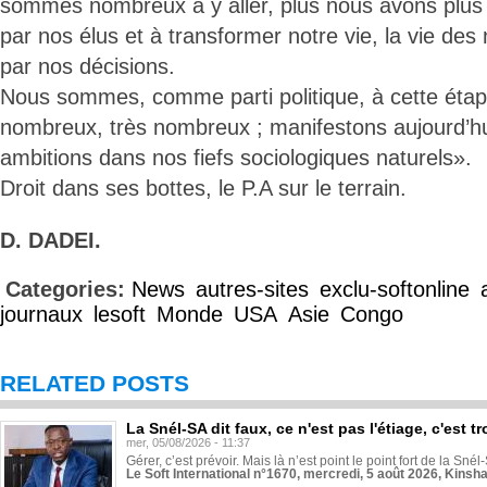
sommes nombreux à y aller, plus nous avons plus
par nos élus et à transformer notre vie, la vie des 
par nos décisions.
Nous sommes, comme parti politique, à cette éta
nombreux, très nombreux ; manifestons aujourd’hu
ambitions dans nos fiefs sociologiques naturels».
Droit dans ses bottes, le P.A sur le terrain.
D. DADEI.
Categories:
News
autres-sites
exclu-softonline
journaux
lesoft
Monde
USA
Asie
Congo
RELATED POSTS
La Snél-SA dit faux, ce n'est pas l'étiage, c'est
mer, 05/08/2026 - 11:37
Gérer, c’est prévoir. Mais là n’est point le point fort de la Sn
Le Soft International n°1670, mercredi, 5 août 2026, Kinsh