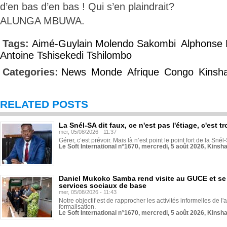
d’en bas d’en bas ! Qui s’en plaindrait?
ALUNGA MBUWA.
Tags:
Aimé-Guylain Molendo Sakombi
Alphonse 
Antoine Tshisekedi Tshilombo
Categories:
News
Monde
Afrique
Congo
Kinsh
RELATED POSTS
La Snél-SA dit faux, ce n'est pas l'étiage, c'est
mer, 05/08/2026 - 11:37
Gérer, c’est prévoir. Mais là n’est point le point fort de la Sn
Le Soft International n°1670, mercredi, 5 août 2026, Kinsh
Daniel Mukoko Samba rend visite au GUCE et se
services sociaux de base
mer, 05/08/2026 - 11:43
Notre objectif est de rapprocher les activités informelles de l'
formalisation.
Le Soft International n°1670, mercredi, 5 août 2026, Kinsh