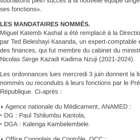
souhaitons plein succès à la nouvelle équipe dirig
ses fonctions».
LES MANDATAIRES NOMMÉS.
Miguel Katemb Kashal a été remplacé à la Directi
par Ted Beleshayi Kasanda, un expert-comptable e
des finances, qui fut membre du cabinet du minist
Nicolas Serge Kazadi Kadima Nzuji (2021-2024).
Les ordonnances lues mercredi 3 juin donnent la l
nommés ou reconduits à leurs fonctions par le Pré
République. Ci-après :
◗ Agence nationale du Médicament, ANAMED :
‣ DG : Paul Tshilumbu Kantola,
‣ DGA : Kalenga Kambelembele.
◗ Office Congolais de Contrôle, OCC :