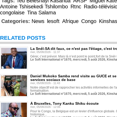
Tags:
Ted Beleshayi Kasanda
ARSP
Miguel Kat
Antoine Tshisekedi Tshilombo
Rtnc
Radio-télévisi
congolaise
Tina Salama
Categories:
News
lesoft
Afrique
Congo
Kinsha
RELATED POSTS
La Snél-SA dit faux, ce n'est pas l'étiage, c'est
mer, 05/08/2026 - 11:37
Gérer, c’est prévoir. Mais là n’est point le point fort de la Sn
Le Soft International n°1670, mercredi, 5 août 2026, Kinsh
Daniel Mukoko Samba rend visite au GUCE et se
services sociaux de base
mer, 05/08/2026 - 11:43
Notre objectif est de rapprocher les activités informelles de l'
formalisation.
Le Soft International n°1670, mercredi, 5 août 2026, Kinsh
À Bruxelles, Tony Kanku Shiku écoute
mer, 05/08/2026 - 12:06
Pour le Congo, la Belgique est un levier d'influence globale. O
historique...