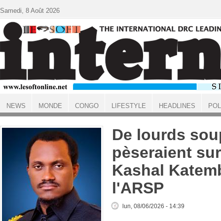
Aller au contenu principal
Samedi, 8 Août 2026
NEWS
MONDE
CONGO
LIFESTYLE
HEADLINES
POL
ACCUEIL
De lourds so
pèseraient su
Kashal Katem
l'ARSP
lun, 08/06/2026 - 14:39