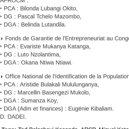
APROCM :
‣ PCA : Bilonda Lubangi Okito,
‣ DG : Pascal Tchelo Mazombo,
‣ DGA : Belinda Lutandila.
◗ Fonds de Garantie de l’Entrepreneuriat au Con
‣ PCA : Evariste Mukanya Katanga,
‣ DG : Luto Nzolantima,
‣ DGA : Okana Ntiwa Ntiawi.
◗ Office National de l'Identification de la Populatio
‣ PCA : Aristide Bulakali Mululunganya,
‣ DG : Marcellin Basengezi Mukolo,
‣ DGA : Sumanza Koy,
‣ DGA (Adm et finances) : Eugénie Kibaliam.
D. DADEI.