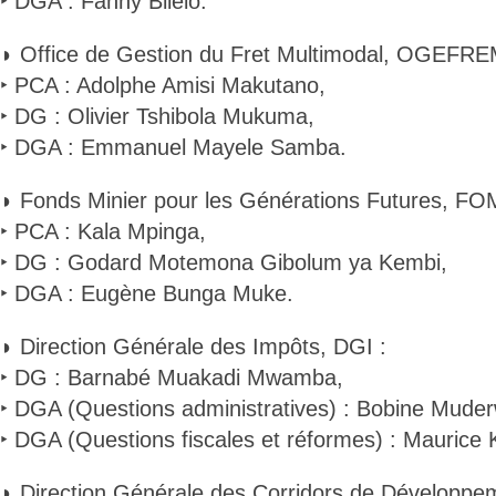
‣ DGA : Fanny Bilelo.
◗ Office de Gestion du Fret Multimodal, OGEFRE
‣ PCA : Adolphe Amisi Makutano,
‣ DG : Olivier Tshibola Mukuma,
‣ DGA : Emmanuel Mayele Samba.
◗ Fonds Minier pour les Générations Futures, FO
‣ PCA : Kala Mpinga,
‣ DG : Godard Motemona Gibolum ya Kembi,
‣ DGA : Eugène Bunga Muke.
◗ Direction Générale des Impôts, DGI :
‣ DG : Barnabé Muakadi Mwamba,
‣ DGA (Questions administratives) : Bobine Mude
‣ DGA (Questions fiscales et réformes) : Mauric
◗ Direction Générale des Corridors de Développem