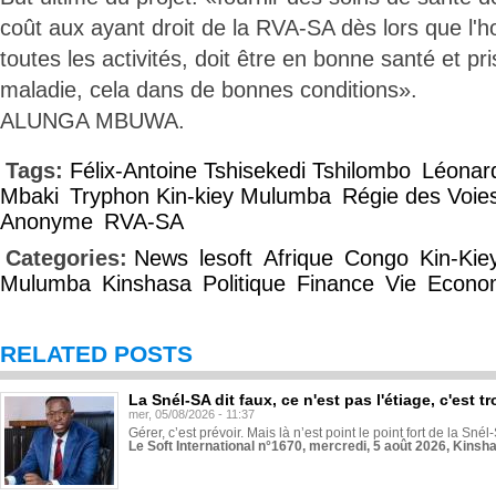
coût aux ayant droit de la RVA-SA dès lors que l
toutes les activités, doit être en bonne santé et p
maladie, cela dans de bonnes conditions».
ALUNGA MBUWA.
Tags:
Félix-Antoine Tshisekedi Tshilombo
Léonar
Mbaki
Tryphon Kin-kiey Mulumba
Régie des Voie
Anonyme
RVA-SA
Categories:
News
lesoft
Afrique
Congo
Kin-Kie
Mulumba
Kinshasa
Politique
Finance
Vie
Econo
RELATED POSTS
La Snél-SA dit faux, ce n'est pas l'étiage, c'est
mer, 05/08/2026 - 11:37
Gérer, c’est prévoir. Mais là n’est point le point fort de la Sn
Le Soft International n°1670, mercredi, 5 août 2026, Kinsh