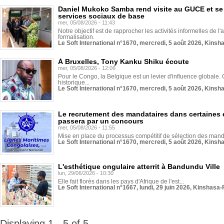
Daniel Mukoko Samba rend visite au GUCE et se
services sociaux de base
mer, 05/08/2026 - 11:43
Notre objectif est de rapprocher les activités informelles de l'
formalisation.
Le Soft International n°1670, mercredi, 5 août 2026, Kinsh
À Bruxelles, Tony Kanku Shiku écoute
mer, 05/08/2026 - 12:06
Pour le Congo, la Belgique est un levier d'influence globale. O
historique...
Le Soft International n°1670, mercredi, 5 août 2026, Kinsh
Le recrutement des mandataires dans certaines 
passera par un concours
mer, 05/08/2026 - 11:55
Mise en place du processus compétitif de sélection des manda
Le Soft International n°1670, mercredi, 5 août 2026, Kinsh
L'esthétique ongulaire atterrit à Bandundu Ville
lun, 29/06/2026 - 10:30
Elle fait florès dans les pays d'Afrique de l'est...
Le Soft International n°1667, lundi, 29 juin 2026, Kinshasa-
Displaying 1 - 5 of 5