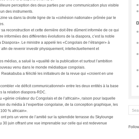
illeure perception des deux parties par une communication plus visible
e un des instruments.
zine va dans la droite ligne de la «cohésion nationale» prônée par le
D
es.
sa reconstruction et cette dernière doit être dûment informée de ce qui
re informées des différentes évolutions de la diaspora, c’est la noble
a Diaspora». Le ministre a appelé les «Congolais de l’étranger» à
r afin de revenir investir physiquement, intellectuellement et
es médias, a salué la «qualité de la publication et surtout l’ambition
 nouveau venu dans le monde médiatique congolais.
 Rwakabuba a félicité les initiateurs de la revue qui «croient en une
ulu combler «le déficit communicationnel» entre les deux entités à la base
s la relation diaspora-RDC.
«génie créateur du Congolais et de l’africain», raison pour laquelle
ation du média à l’expertise congolaise, de la conception graphique, les
«100 % africain».
 ont pris un verre de l’amitié sur la splendide terrasse du Skylounge
u 30 juin offrant une vue imprenable sur celle qui est redevenue
Follow