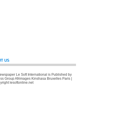
T US
wspaper Le Soft International is Published by
ss Group Afrimages Kinshasa Bruxelles Paris |
right lesoftonline.net