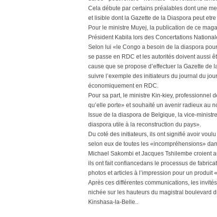
Cela débute par certains préalables dont une me
et lisible dont la Gazette de la Diaspora peut etr
Pour le ministre Muyej, la publication de ce maga
Président Kabila lors des Concertations National
Selon lui «le Congo a besoin de la diaspora pour 
se passe en RDC et les autorités doivent aussi êt
cause que se propose d’effectuer la Gazette de l
suivre l’exemple des initiateurs du journal du jou
économiquement en RDC.
Pour sa part, le ministre Kin-kiey, professionnel d
qu’elle porte» et souhaité un avenir radieux au
Issue de la diaspora de Belgique, la vice-ministre
diaspora utile à la reconstruction du pays».
Du coté des initiateurs, ils ont signifié avoir vo
selon eux de toutes les «incompréhensions» dan
Michael Sakombi et Jacques Tshilembe croient au 
ils ont fait confiancedans le processus de fabric
photos et articles à l’impression pour un produit 
Après ces différentes communications, les invités
nichée sur les hauteurs du magistral boulevard d
Kinshasa-la-Belle..