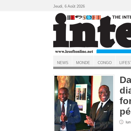
Aller au contenu principal
Jeudi, 6 Août 2026
NEWS
MONDE
CONGO
LIFES
ACCUEIL
Da
di
fo
pé
lun