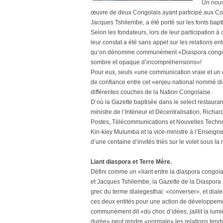
Un nouv
œuvre de deux Congolais ayant participé aux Co
Jacques Tshilembe, a été porté sur les fonts bapt
Selon les fondateurs, lors de leur participation à
leur constat a été sans appel sur les relations en
qu’on dénomme communément «Diaspora congolais
sombre et opaque d’incompréhensions»!
Pour eux, seuls «une communication vraie et un d
de confiance entre cet «enjeu national nommé dia
différentes couches de la Nation Congolaise.
D’où la Gazette baptisée dans le select restaura
ministre de l’Intérieur et Décentralisation, Ric
Postes, Télécommunications et Nouvelles Technol
Kin-kiey Mulumba et la vice-ministre à l’Enseig
d’une centaine d’invités triés sur le volet sous l
Liant diaspora et Terre Mère.
Défini comme un «liant entre la diaspora congola
et Jacques Tshilembe, la Gazette de la Diaspora
grec du terme dialegesthai: «converser», et dialeg
ces deux entités pour une action de développemen
communément dit «du choc d’idées, jaillit la lum
durée» peut rendre «normale» les relations tend