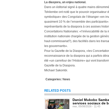
La diaspora, un enjeu national.
Dans un éditorial signé à quatre mains dénomm
Tshilembe ont noté que le pouvoir organisateur d
symbolique» des Congolais de l’étranger «en invi
quasiment 10 % de l’ensemble des participants». E
représentants de la diaspora à ces assises histor
Concertations Nationales: «l’irrévocabilité de la n
institution nationale chargée de la gestion génér
haut-commissariat?), des facilités dans les tra
les gouvernants».
Pour la Gazette de la Diaspora, «les Concertatio
reconnaissance de la diaspora qui a parfois déra
été «un carrefour de l’Histoire» qui vont transfor
Gazette de la Diaspora.
Michael Sakombi.
Categories:
News
RELATED POSTS
Daniel Mukoko Samba 
services sociaux de 
mer, 05/08/2026 - 11:43