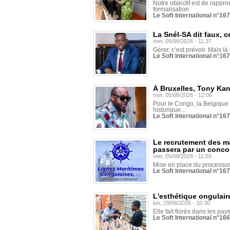
Notre objectif est de rapproc
formalisation.
Le Soft International n°16
La Snél-SA dit faux, c
mer, 05/08/2026 - 11:37
Gérer, c’est prévoir. Mais là
Le Soft International n°16
À Bruxelles, Tony Ka
mer, 05/08/2026 - 12:06
Pour le Congo, la Belgique e
historique...
Le Soft International n°16
Le recrutement des m
passera par un conco
mer, 05/08/2026 - 11:55
Mise en place du processus 
Le Soft International n°16
L'esthétique ongulaire
lun, 29/06/2026 - 10:30
Elle fait florès dans les pays
Le Soft International n°166