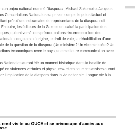
é «un enjeu national nommé Diaspora», Michael Sakombi et Jacques
es Concertations Nationales «a pris en compte le poids factuel et
tant près d’une soixantaine de représentants de la diaspora soit
n outre, les éditeurs de la Gazette ont salué la participation des
iques, qui ont versé «les préoccupations récurrentes» lors des
ationale congolaise d’origine, le droit de vote, la réhabilitation d’une
ale de la question de la diaspora (Un ministère? Un vice ministère? Un
nsactions économiques avec le pays, une meilleure communication avec
ns Nationales auront été un moment historique dans la bataille de
pé en violences verbales et physiques» et croit que ces assises auront
mer l’implication de la diaspora dans la vie nationale. Longue vie à la
rend visite au GUCE et se préoccupe d'accès aux
base