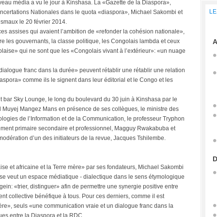
eau média a vu le jour à Kinshasa. La «Gazette de la Diaspora»,
LE
ncertations Nationales dans le quota «diaspora», Michael Sakombi et
ismaux le 20 février 2014.
 ces assises qui avaient l’ambition de «refonder la cohésion nationale»,
tre les gouvernants, la classe politique, les Congolais lambda et ceux
A
e» qui ne sont que les «Congolais vivant à l’extérieur»: «un nuage
ialogue franc dans la durée» peuvent rétablir une rétablir une relation
spora» comme ils le signent dans leur éditorial et le Congo et les
nt bar Sky Lounge, le long du boulevard du 30 juin à Kinshasa par le
hard Muyej Mangez Mans en présence de ses collègues, le ministre des
ogies de l’Information et de la Communication, le professeur Tryphon
nement primaire secondaire et professionnel, Magguy Rwakabuba et
a modération d’un des initiateurs de la revue, Jacques Tshilembe.
D
ise et africaine et la Terre mère» par ses fondateurs, Michael Sakombi
 se veut un espace médiatique - dialectique dans le sens étymologique
ein: «trier, distinguer» afin de permettre une synergie positive entre
t collective bénéfique à tous. Pour ces derniers, comme il est
ière», seuls «une communication vraie et un dialogue franc dans la
ues entre la Diaspora et la RDC.