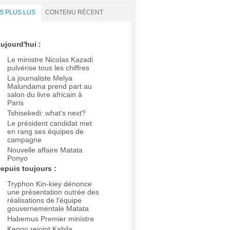
S PLUS LUS
CONTENU RÉCENT
ujourd'hui :
Le ministre Nicolas Kazadi
pulvérise tous les chiffres
La journaliste Melya
Malundama prend part au
salon du livre africain à
Paris
Tshisekedi: what’s next?
Le président candidat met
en rang ses équipes de
campagne
Nouvelle affaire Matata
Ponyo
epuis toujours :
Tryphon Kin-kiey dénonce
une présentation outrée des
réalisations de l’équipe
gouvernementale Matata
Habemus Premier ministre
Kengo rejoint Kabila