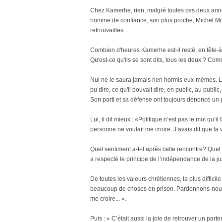
Chez Kamerhe, rien, malgré toutes ces deux année
homme de confiance, son plus proche, Michel Moto M
retrouvailles...
Combien d'heures Kamerhe est-il resté, en tête-à-tê
Qu'est-ce qu'ils se sont dits, tous les deux ? Comm
Nul ne le saura jamais rien hormis eux-mêmes. L
pu dire, ce qu'il pouvait dire, en public, au public,
Son parti et sa défense ont toujours dénoncé un 
Lui, il dit mieux : «Politique n’est pas le mot qu
personne ne voulait me croire. J’avais dit que la 
Quel sentiment a-t-il après cette rencontre? Que
a respecté le principe de l’indépendance de la ju
De toutes les valeurs chrétiennes, la plus difficile 
beaucoup de choses en prison. Pardonnons-nous, 
me croire... ».
Puis : « C’était aussi la joie de retrouver un par