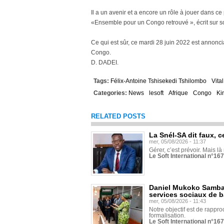
Il a un avenir et a encore un rôle à jouer dans c
«Ensemble pour un Congo retrouvé », écrit sur so
Ce qui est sûr, ce mardi 28 juin 2022 est annonc
Congo.
D. DADEI.
Tags:
Félix-Antoine Tshisekedi Tshilombo
Vita
Categories:
News
lesoft
Afrique
Congo
Ki
RELATED POSTS
La Snél-SA dit faux, c
mer, 05/08/2026 - 11:37
Gérer, c’est prévoir. Mais là
Le Soft International n°16
Daniel Mukoko Samba 
services sociaux de 
mer, 05/08/2026 - 11:43
Notre objectif est de rapproc
formalisation.
Le Soft International n°16