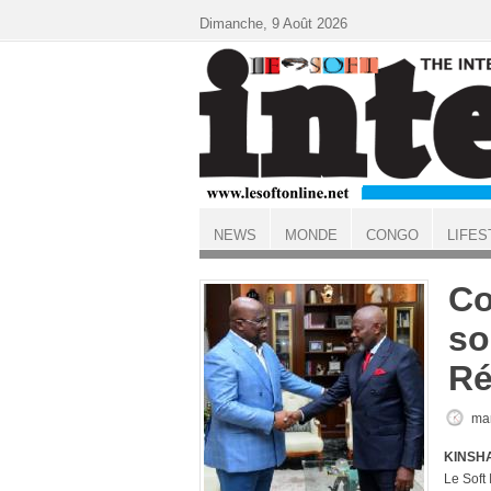
Aller au contenu principal
Dimanche, 9 Août 2026
NEWS
MONDE
CONGO
LIFES
ACCUEIL
Co
so
Ré
mar
KINSHA
Le Soft