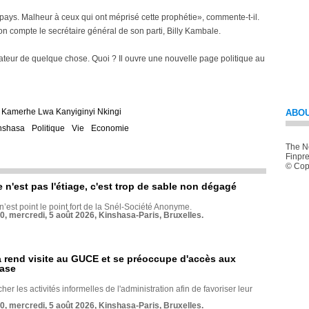
e pays. Malheur à ceux qui ont méprisé cette prophétie», commente-t-il.
n compte le secrétaire général de son parti, Billy Kambale.
iateur de quelque chose. Quoi ? Il ouvre une nouvelle page politique au
l Kamerhe Lwa Kanyiginyi Nkingi
ABOU
nshasa
Politique
Vie
Economie
The Ne
Finpre
© Copy
e n'est pas l'étiage, c'est trop de sable non dégagé
 n’est point le point fort de la Snél-Société Anonyme.
70, mercredi, 5 août 2026, Kinshasa-Paris, Bruxelles.
rend visite au GUCE et se préoccupe d'accès aux
base
her les activités informelles de l'administration afin de favoriser leur
70, mercredi, 5 août 2026, Kinshasa-Paris, Bruxelles.