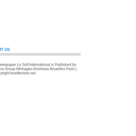
T US
wspaper Le Soft International is Published by
ss Group Afrimages Kinshasa Bruxelles Paris |
right lesoftonline.net