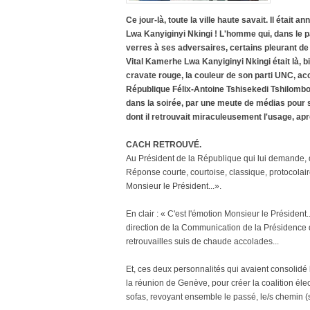
Ce jour-là, toute la ville haute savait. Il était 
Lwa Kanyiginyi Nkingi ! L'homme qui, dans le pay
verres à ses adversaires, certains pleurant de jo
Vital Kamerhe Lwa Kanyiginyi Nkingi était là, b
cravate rouge, la couleur de son parti UNC, accue
République Félix-Antoine Tshisekedi Tshilombo,
dans la soirée, par une meute de médias pour se
dont il retrouvait miraculeusement l'usage, ap
CACH RETROUVÉ.
Au Président de la République qui lui demande, d
Réponse courte, courtoise, classique, protocolair
Monsieur le Président...».
En clair : « C'est l'émotion Monsieur le Président..
direction de la Communication de la Présidence
retrouvailles suis de chaude accolades...
Et, ces deux personnalités qui avaient consolidé
la réunion de Genève, pour créer la coalition é
sofas, revoyant ensemble le passé, le/s chemin (s)