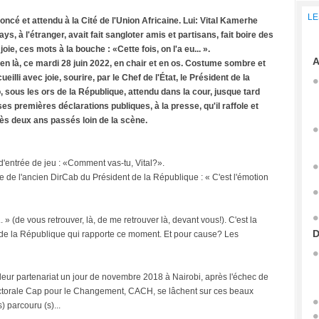
LE
annoncé et attendu à la Cité de l'Union Africaine. Lui: Vital Kamerhe
s, à l'étranger, avait fait sangloter amis et partisans, fait boire des
ie, ces mots à la bouche : «Cette fois, on l'a eu... ».
A
ien là, ce mardi 28 juin 2022, en chair et en os. Costume sombre et
illi avec joie, sourire, par le Chef de l'État, le Président de la
 sous les ors de la République, attendu dans la cour, jusque tard
s premières déclarations publiques, à la presse, qu'il raffole et
rès deux ans passés loin de la scène.
'entrée de jeu : «Comment vas-tu, Vital?».
e de l'ancien DirCab du Président de la République : « C'est l'émotion
. » (de vous retrouver, là, de me retrouver là, devant vous!). C'est la
D
 de la République qui rapporte ce moment. Et pour cause? Les
 leur partenariat un jour de novembre 2018 à Nairobi, après l'échec de
lectorale Cap pour le Changement, CACH, se lâchent sur ces beaux
 parcouru (s)...