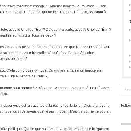
s, n'avait vraiment changé : Kamerhe avait toujours, avec lui, son
uhima, qu'il ne quitte, qui ne le quitte pas. Il était là, assistant à
D
te, avec le Chef de l'État ? De quoi il a parlé, avec le Chef de l'État ?
ent se sont-ils dits, tous les deux ?
es Congolais ne se contenteront que de ce que l'ancien DirCab avait
 à sa sortie de ces retrouvailles à la Cité de l'Union Africaine.
procès politique ?
’il faut. C’était un procès cynique. Quand je clamais mon innocence,
vraie justice viendra de Dieu ».
l homme a-t-il retrouvé ? Réponse : «J’ai beaucoup aimé. Le Président
stice.
à observer, c’est la patience et la résilience, la foi en Dieu. J’ai appris
Follow
nous tous ! Je savais que j’étais innocent. Mais personne ne voulait
tenaire politique. Quelle que soit l’épreuve qu’on endure, cette épreuve