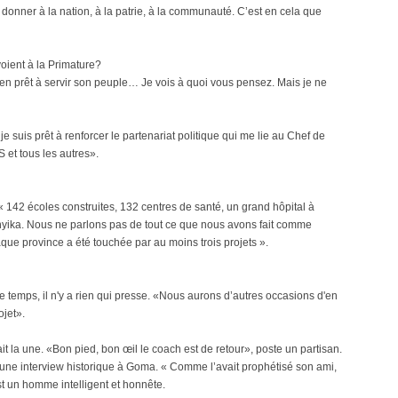
donner à la nation, à la patrie, à la communauté. C’est en cela que
oient à la Primature?
en prêt à servir son peuple… Je vois à quoi vous pensez. Mais je ne
je suis prêt à renforcer le partenariat politique qui me lie au Chef de
S et tous les autres».
: « 142 écoles construites, 132 centres de santé, un grand hôpital à
ika. Nous ne parlons pas de tout ce que nous avons fait comme
aque province a été touchée par au moins trois projets ».
de temps, il n'y a rien qui presse. «Nous aurons d’autres occasions d'en
ojet».
it la une. «Bon pied, bon œil le coach est de retour», poste un partisan.
d'une interview historique à Goma. « Comme l’avait prophétisé son ami,
 est un homme intelligent et honnête.