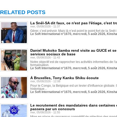
RELATED POSTS
La Snél-SA dit faux, ce n'est pas l'étiage, c'est
mer, 05/08/2026 - 11:37
Gérer, c’est prévoir. Mais là n’est point le point fort de la Sn
Le Soft International n°1670, mercredi, 5 août 2026, Kinsh
Daniel Mukoko Samba rend visite au GUCE et se
services sociaux de base
mer, 05/08/2026 - 11:43
Notre objectif est de rapprocher les activités informelles de l'
formalisation.
Le Soft International n°1670, mercredi, 5 août 2026, Kinsh
À Bruxelles, Tony Kanku Shiku écoute
mer, 05/08/2026 - 12:06
Pour le Congo, la Belgique est un levier d'influence globale. O
historique...
Le Soft International n°1670, mercredi, 5 août 2026, Kinsh
Le recrutement des mandataires dans certaines 
passera par un concours
mer, 05/08/2026 - 11:55
Mise en place du processus compétitif de sélection des manda