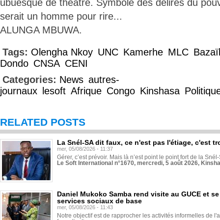
ubuesque de théâtre. Symbole des délires du pou
serait un homme pour rire...
ALUNGA MBUWA.
Tags:
Olengha Nkoy
UNC
Kamerhe
MLC
Bazaï
Dondo
CNSA
CENI
Categories:
News
autres-
journaux
lesoft
Afrique
Congo
Kinshasa
Politiqu
RELATED POSTS
La Snél-SA dit faux, ce n'est pas l'étiage, c'est
mer, 05/08/2026 - 11:37
Gérer, c’est prévoir. Mais là n’est point le point fort de la Sn
Le Soft International n°1670, mercredi, 5 août 2026, Kinsh
Daniel Mukoko Samba rend visite au GUCE et se
services sociaux de base
mer, 05/08/2026 - 11:43
Notre objectif est de rapprocher les activités informelles de l'