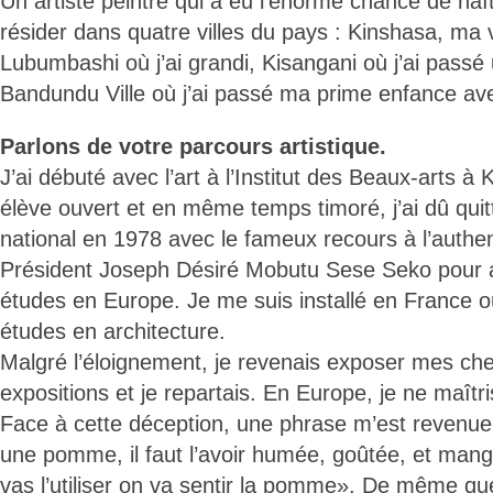
Un artiste peintre qui a eu l’énorme chance de na
résider dans quatre villes du pays : Kinshasa, ma vi
Lubumbashi où j’ai grandi, Kisangani où j’ai passé
Bandundu Ville où j’ai passé ma prime enfance av
Parlons de votre parcours artistique.
J’ai débuté avec l’art à l’Institut des Beaux-arts 
élève ouvert et en même temps timoré, j’ai dû quitter
national en 1978 avec le fameux recours à l’authen
Président Joseph Désiré Mobutu Sese Seko pour a
études en Europe. Je me suis installé en France où
études en architecture.
Malgré l’éloignement, je revenais exposer mes ch
expositions et je repartais. En Europe, je ne maîtrisa
Face à cette déception, une phrase m’est revenue :
une pomme, il faut l’avoir humée, goûtée, et man
vas l’utiliser on va sentir la pomme». De même que