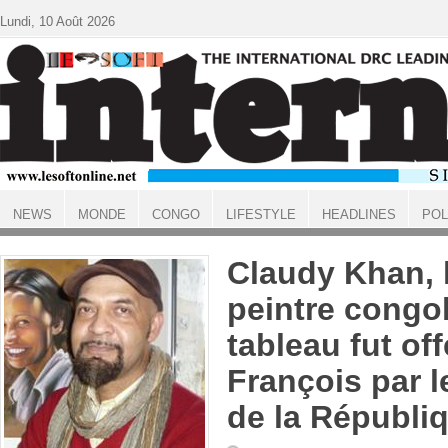
Aller au contenu principal
Lundi, 10 Août 2026
NEWS
MONDE
CONGO
LIFESTYLE
HEADLINES
POL
ACCUEIL
Claudy Khan, l
peintre congol
tableau fut of
François par l
de la Républi