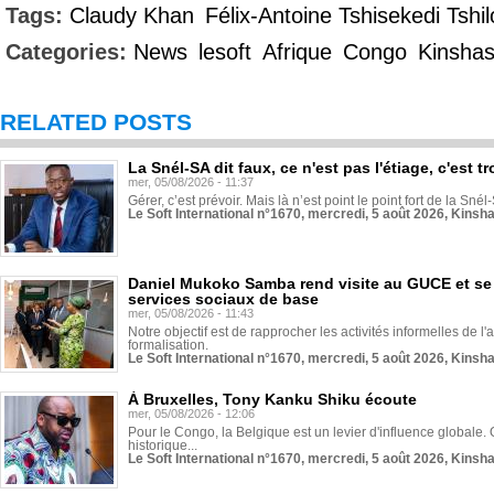
Tags:
Claudy Khan
Félix-Antoine Tshisekedi Tsh
Categories:
News
lesoft
Afrique
Congo
Kinsha
RELATED POSTS
La Snél-SA dit faux, ce n'est pas l'étiage, c'est
mer, 05/08/2026 - 11:37
Gérer, c’est prévoir. Mais là n’est point le point fort de la Sn
Le Soft International n°1670, mercredi, 5 août 2026, Kinsh
Daniel Mukoko Samba rend visite au GUCE et se
services sociaux de base
mer, 05/08/2026 - 11:43
Notre objectif est de rapprocher les activités informelles de l'
formalisation.
Le Soft International n°1670, mercredi, 5 août 2026, Kinsh
À Bruxelles, Tony Kanku Shiku écoute
mer, 05/08/2026 - 12:06
Pour le Congo, la Belgique est un levier d'influence globale. O
historique...
Le Soft International n°1670, mercredi, 5 août 2026, Kinsh