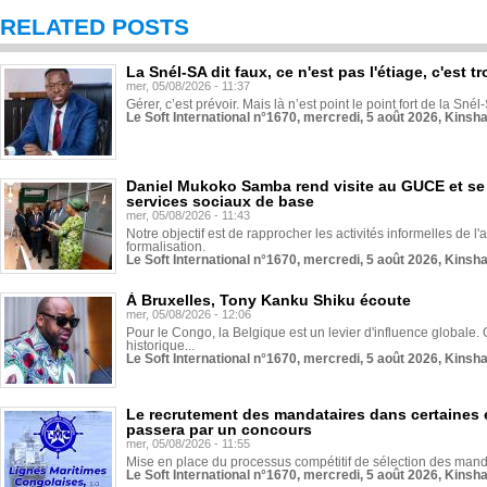
RELATED POSTS
La Snél-SA dit faux, ce n'est pas l'étiage, c'est
mer, 05/08/2026 - 11:37
Gérer, c’est prévoir. Mais là n’est point le point fort de la Sn
Le Soft International n°1670, mercredi, 5 août 2026, Kinsh
Daniel Mukoko Samba rend visite au GUCE et se
services sociaux de base
mer, 05/08/2026 - 11:43
Notre objectif est de rapprocher les activités informelles de l'
formalisation.
Le Soft International n°1670, mercredi, 5 août 2026, Kinsh
À Bruxelles, Tony Kanku Shiku écoute
mer, 05/08/2026 - 12:06
Pour le Congo, la Belgique est un levier d'influence globale. O
historique...
Le Soft International n°1670, mercredi, 5 août 2026, Kinsh
Le recrutement des mandataires dans certaines 
passera par un concours
mer, 05/08/2026 - 11:55
Mise en place du processus compétitif de sélection des manda
Le Soft International n°1670, mercredi, 5 août 2026, Kinsh