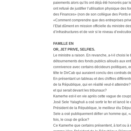
paiements alors qu’ils ont déjà été honorés par 
ont refusé de justifier l’utilisation physique des 
des Finances» (non de son collègue des Ponts et 
«Comment comprendre que des entreprises privées
l’Etat dûment en mission officielle du ministre d
d’infrastructures et de voir si le niveau d’exécu
FAMILLE EN
OR, JET PRIVE, SELFIES.
Le ministre a raison. En revanche, a-t-il choisi 
détournements des fonds publics alloués aux entr
connivence avec certains décideurs politiques, 
tête le DirCab qui auraient conclu des contrats d
En présentant un tableau et des chiffres différe
de la République, qui en réalité veut-il atteindr
et qui serait devant les tribunaux?
Kamerhe est-il en vie après cette vague de coups
José Sele Yalaghuli a osé sortir le fer et lancé
Président de la République, le meilleur élu Dépu
Sele a osé publiquement défier un homme qui, «
fois, le coup de grâce?
Ce Kamerhe que certains présentent, à tort ou à 