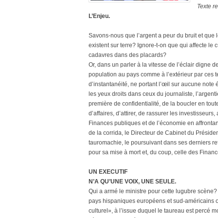
Texte re
L’Enjeu.
Savons-nous que l’argent a peur du bruit et que l
existent sur terre? Ignore-t-on que qui affecte l
cadavres dans des placards?
Or, dans un parler à la vitesse de l’éclair digne d
population au pays comme à l’extérieur par ces
d’instantanéité, ne portant l’œil sur aucune note é
les yeux droits dans ceux du journaliste, l’argen
première de confidentialité, de la boucler en tou
d’affaires, d’attirer, de rassurer les investisseurs
Finances publiques et de l’économie en affronta
de la corrida, le Directeur de Cabinet du Présid
tauromachie, le poursuivant dans ses derniers re
pour sa mise à mort et, du coup, celle des Financ
UN EXECUTIF
N’A QU’UNE VOIX, UNE SEULE.
Qui a armé le ministre pour cette lugubre scène?
pays hispaniques européens et sud-américains où 
culturel», à l’issue duquel le taureau est percé 