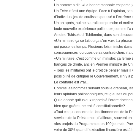
Un homme a dit : «La bonne monnaie est partie;
Un Exécutif est une équipe. Face à l’opinion, 
d’individus, jeu de coulisses poussé à l’extrême 
Un an après, nul ne saurait comprendre et mettre
toute nouvelle expérience politique», comme l’a 
Antoine Tshisekedi Tshilombo, dans son discours 
«Un ministre ça se tait ou ça s’en va». La phra
qui passe les temps. Plusieurs fois ministre dans 
conséquences logiques de sa contradiction, il a par
«Un militaire, c’est comme un ministre: ça ferme
français de droite, ancien Premier ministre de Chir
«Tous les militaires ont le droit de penser mais il
possibilité de critiquer le Gouvernement, il n’y 
Le contraire est vrai...
Comme les hommes servant sous le drapeau, les mi
leurs opinions philosophiques, religieuses ou pol
Qui a donné quitus aux rappels à l’ordre doctrina
bien que guère une entité constitutionnelle?
«Tout ce qui concerne le fonctionnement de la Pr
services de la Présidence, d’ailleurs, souvent 
«les projets du Programme des 100 jours du Pré
voire de 30% quand l’exécution financière est à