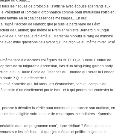
tique du Congo...
tous les risques de protocole ; s’affiche avec épouse et enfants aux
 le Président et l’officier d’ordonnance comme pour mutualiser l’officier ;
’une famille en or ; sait passer des messages... En dur.
i signé l’accord de Nairobi; que je suis le partenaire de Félix
irecteur de Cabinet; que même le Premier ministre Bernardin Mungul
a ville de Kinshasa, a réclamé au Maréchal Mobutu le rang de ministre
ortune avec mille questions peu avant qu’il ne reçoive au même micro José
e lui-même face à d’anciens collègues du BCECO, le Bureau Central de
p fiers de sa fulgurante ascension, lors d’un bling-bling garden party
orti de la plus Haute Ecole de Finances du... monde qui serait la London
 doute ? Quelle effronterie !
ques à Kamerhe qui, lui aussi, est économiste, sorti du campus de
a suite d’un nivellement par le bas - et à qui pourrait lui contester la
, pousse à dévoiler la vérité pour monter en puissance son audimat, en
aute et intelligible voix l’auteur de ces propos incendiaires : Kamerhe.
u préalable dans un programme com’, donc rétribué ? Sinon, quelle en
enues sur les médias et, à quel jeu médias et politiciens jouent-ils