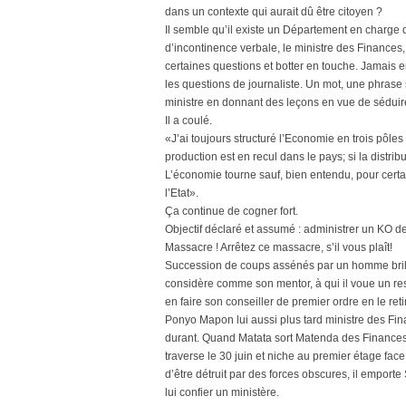
dans un contexte qui aurait dû être citoyen ?
Il semble qu’il existe un Département en charge 
d’incontinence verbale, le ministre des Finances,
certaines questions et botter en touche. Jamais e
les questions de journaliste. Un mot, une phrase su
ministre en donnant des leçons en vue de séduire 
Il a coulé.
«J’ai toujours structuré l’Economie en trois pôles :
production est en recul dans le pays; si la distri
L’économie tourne sauf, bien entendu, pour certa
l’Etat».
Ça continue de cogner fort.
Objectif déclaré et assumé : administrer un KO d
Massacre ! Arrêtez ce massacre, s’il vous plaît!
Succession de coups assénés par un homme brilla
considère comme son mentor, à qui il voue un resp
en faire son conseiller de premier ordre en le re
Ponyo Mapon lui aussi plus tard ministre des Fi
durant. Quand Matata sort Matenda des Finances, 
traverse le 30 juin et niche au premier étage fa
d’être détruit par des forces obscures, il emport
lui confier un ministère.