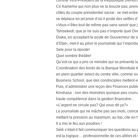
comme Vice-Président de la République Démocra
Ce Kamerhe qui non plus ne la boucle pas, prend 
côtés du couple présidentiel sacral ; se met entre
se déplace en jet privé d’où il poste des selfies d
«Vous n’êtes tout de même pas sans savoir que j’a
Tshisekedi; que je ne suis pas n’importe quel D
Diaka, en acceptant le poste de Gouverneur de l
d’Etat», met-il au pilori le journaliste qui l’imp
Sele pour la riposte!
Quel sombre théâtre!
Qu’est-ce qui a pris ce ministre qui se présent
Coordination des fonds de la Banque Mondiale tro
en plein quartier select du centre ville, comme s
Business School, que des condisciples mettent en
Puis, d’administrer une leçon des Finances publi
Kinshasa - non des moindres quoique peu couru à l
haute compétence dans la gestion financière...
«L’argent ne circule pas? Qui vous dit ça?»
Le journaliste qui ne mâche pas ses mots, coince
mettant la pression au maximum, au top, cite en h
Il a mis le feu aux poudres !
Selé s’était-il fait communiquer les questions a
est la logique… professionnelle de ces allées et v