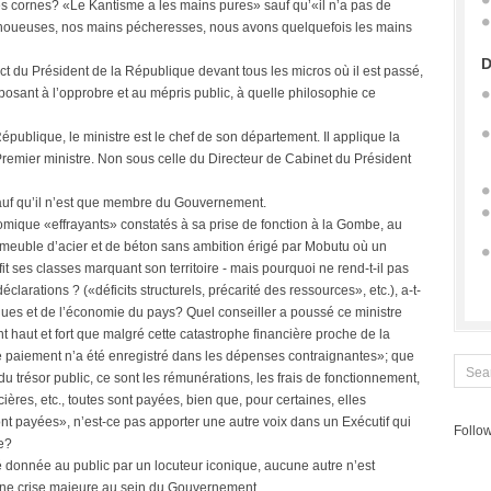
ses cornes? «Le Kantisme a les mains pures» sauf qu’«il n’a pas de
 noueuses, nos mains pécheresses, nous avons quelquefois les mains
D
ect du Président de la République devant tous les micros où il est passé,
xposant à l’opprobre et au mépris public, à quelle philosophie ce
République, le ministre est le chef de son département. Il applique la
remier ministre. Non sous celle du Directeur de Cabinet du Président
 Sauf qu’il n’est que membre du Gouvernement.
omique «effrayants» constatés à sa prise de fonction à la Gombe, au
mmeuble d’acier et de béton sans ambition érigé par Mobutu où un
t ses classes marquant son territoire - mais pourquoi ne rend-t-il pas
déclarations ? («déficits structurels, précarité des ressources», etc.), a-t-
iques et de l’économie du pays? Quel conseiller a poussé ce ministre
t haut et fort que malgré cette catastrophe financière proche de la
e paiement n’a été enregistré dans les dépenses contraignantes»; que
 trésor public, ce sont les rémunérations, les frais de fonctionnement,
ières, etc., toutes sont payées, bien que, pour certaines, elles
nt payées», n’est-ce pas apporter une autre voix dans un Exécutif qui
Follow
le?
té donnée au public par un locuteur iconique, aucune autre n’est
 une crise majeure au sein du Gouvernement.