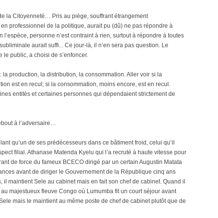
de la Citoyenneté… Pris au piège, souffrant étrangement
 en professionnel de la politique, aurait pu (dû) ne pas répondre à
n l’espèce, personne n’est contraint à rien, surtout à répondre à toutes
bliminale aurait suffi... Ce jour-là, il n’en sera pas question. Le
le public, a choisi de s’enfoncer.
 la production, la distribution, la consommation. Aller voir si la
bution est en recul; si la consommation, moins encore, est en recul.
ines entités et certaines personnes qui dépendaient strictement de
ebout à l’adversaire…
nt qu’un de ses prédécesseurs dans ce bâtiment froid, celui qu’il
ect filial. Athanase Matenda Kyelu qui l’a recruté à haute vitesse pour
tirant de force du fameux BCECO dirigé par un certain Augustin Matata
nances avant de diriger le Gouvernement de la République cinq ans
il maintient Sele au cabinet mais en fait son chef de cabinet. Quand il
ce au majestueux fleuve Congo où Lumumba fit un court séjour avant
e Sele mais le maintient au même poste de chef de cabinet plutôt que de