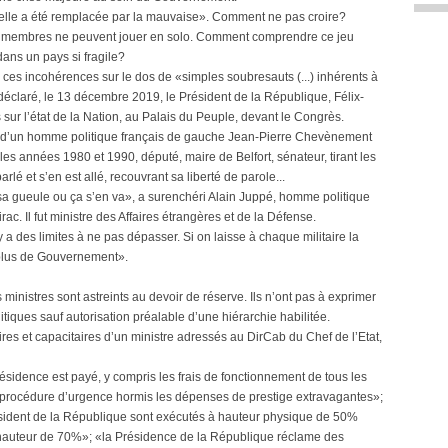
 elle a été remplacée par la mauvaise». Comment ne pas croire?
ses membres ne peuvent jouer en solo. Comment comprendre ce jeu
dans un pays si fragile?
 ces incohérences sur le dos de «simples soubresauts (...) inhérents à
déclaré, le 13 décembre 2019, le Président de la République, Félix-
sur l’état de la Nation, au Palais du Peuple, devant le Congrès.
se d’un homme politique français de gauche Jean-Pierre Chevènement
les années 1980 et 1990, député, maire de Belfort, sénateur, tirant les
lé et s’en est allé, recouvrant sa liberté de parole...
 sa gueule ou ça s’en va», a surenchéri Alain Juppé, homme politique
ac. Il fut ministre des Affaires étrangères et de la Défense.
 y a des limites à ne pas dépasser. Si on laisse à chaque militaire la
a plus de Gouvernement».
nistres sont astreints au devoir de réserve. Ils n’ont pas à exprimer
itiques sauf autorisation préalable d’une hiérarchie habilitée.
ires et capacitaires d’un ministre adressés au DirCab du Chef de l’Etat,
ésidence est payé, y compris les frais de fonctionnement de tous les
en procédure d’urgence hormis les dépenses de prestige extravagantes»;
sident de la République sont exécutés à hauteur physique de 50%
 hauteur de 70%»; «la Présidence de la République réclame des