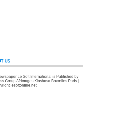
T US
wspaper Le Soft International is Published by
ss Group Afrimages Kinshasa Bruxelles Paris |
right lesoftonline.net