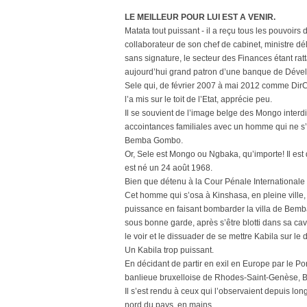
LE MEILLEUR POUR LUI EST A VENIR.
Matata tout puissant - il a reçu tous les pouvoirs
collaborateur de son chef de cabinet, ministre d
sans signature, le secteur des Finances étant ratt
aujourd’hui grand patron d’une banque de Dévelo
Sele qui, de février 2007 à mai 2012 comme DirC
l’a mis sur le toit de l’Etat, apprécie peu.
Il se souvient de l’image belge des Mongo interdi
accointances familiales avec un homme qui ne s’e
Bemba Gombo.
Or, Sele est Mongo ou Ngbaka, qu’importe! Il es
est né un 24 août 1968.
Bien que détenu à la Cour Pénale Internationale
Cet homme qui s’osa à Kinshasa, en pleine ville,
puissance en faisant bombarder la villa de Bemba 
sous bonne garde, après s’être blotti dans sa ca
le voir et le dissuader de se mettre Kabila sur l
Un Kabila trop puissant.
En décidant de partir en exil en Europe par le Po
banlieue bruxelloise de Rhodes-Saint-Genèse, Be
Il s’est rendu à ceux qui l’observaient depuis lo
nord du pays, en mains.