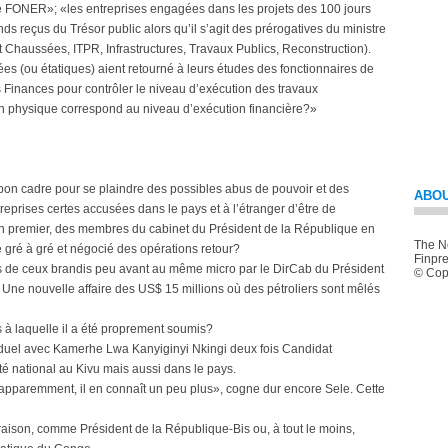
le FONER»; «les entreprises engagées dans les projets des 100 jours
fonds reçus du Trésor public alors qu’il s’agit des prérogatives du ministre
Chaussées, ITPR, Infrastructures, Travaux Publics, Reconstruction).
 (ou étatiques) aient retourné à leurs études des fonctionnaires de
es Finances pour contrôler le niveau d’exécution des travaux
tion physique correspond au niveau d’exécution financière?»
le bon cadre pour se plaindre des possibles abus de pouvoir et des
ABOU
eprises certes accusées dans le pays et à l’étranger d’être de
en premier, des membres du cabinet du Président de la République en
The Ne
e gré à gré et négocié des opérations retour?
Finpre
nts de ceux brandis peu avant au même micro par le DirCab du Président
© Copy
e? Une nouvelle affaire des US$ 15 millions où des pétroliers sont mêlés
 à laquelle il a été proprement soumis?
 le duel avec Kamerhe Lwa Kanyiginyi Nkingi deux fois Candidat
té national au Kivu mais aussi dans le pays.
apparemment, il en connaît un peu plus», cogne dur encore Sele. Cette
raison, comme Président de la République-Bis ou, à tout le moins,