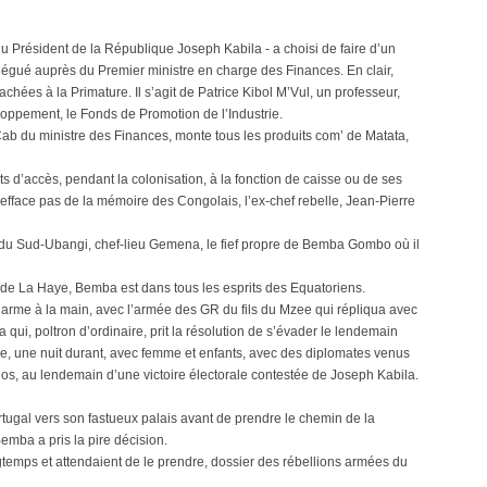
 du Président de la République Joseph Kabila - a choisi de faire d’un
élégué auprès du Premier ministre en charge des Finances. En clair,
achées à la Primature. Il s’agit de Patrice Kibol M’Vul, un professeur,
ppement, le Fonds de Promotion de l’Industrie.
ab du ministre des Finances, monte tous les produits com’ de Matata,
ts d’accès, pendant la colonisation, à la fonction de caisse ou de ses
fface pas de la mémoire des Congolais, l’ex-chef rebelle, Jean-Pierre
t du Sud-Ubangi, chef-lieu Gemena, le fief propre de Bemba Gombo où il
 de La Haye, Bemba est dans tous les esprits des Equatoriens.
 arme à la main, avec l’armée des GR du fils du Mzee qui répliqua avec
qui, poltron d’ordinaire, prit la résolution de s’évader le lendemain
ve, une nuit durant, avec femme et enfants, avec des diplomates venus
e dos, au lendemain d’une victoire électorale contestée de Joseph Kabila.
rtugal vers son fastueux palais avant de prendre le chemin de la
mba a pris la pire décision.
ngtemps et attendaient de le prendre, dossier des rébellions armées du