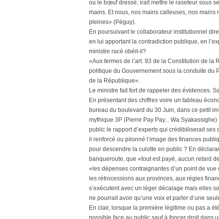
où le bœuf dressé, irait mettre le raseteur sous 
mains. Et nous, nos mains calleuses, nos mains
pleines» (Péguy).
En poursuivant le collaborateur institutionnel dir
en lui apportant la contradiction publique, en l’e
ministre racé obéit-il?
«Aux termes de l’art. 93 de la Constitution de la 
politique du Gouvernement sous la conduite du P
de la République».
Le ministre fait fort de rappeler des évidences.
En présentant des chiffres voire un tableau écon
bureau du boulevard du 30 Juin, dans ce petit i
mythique 3P (Pierre Pay Pay... Wa Syakassighe) fi
public le rapport d’experts qui crédibiliserait ses 
il renforcé ou pilonné l’image des finances publ
pour descendre la culotte en public ? En déclaran
banqueroute, que «tout est payé, aucun retard d
«les dépenses contraignantes d’un point de vue du
les rétrocessions aux provinces, aux régies financ
s’exécutent avec un léger décalage mais elles so
ne pourrait avoir qu’une voix et parler d’une seu
En clair, lorsque la première légitime ou pas a é
possible face au public sauf à foncer droit dans