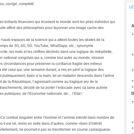
vu, corrigé, complété.
LE
es brillants financiers qui écument le monde sont les pires individus qui
A
e culte affiné des philosophies pour façonner une image cache des
e hauts espaces de la science qui a atteint toutes les strates de la
 temps de 3G, 4G, 5G, YouTube, WhatSapp, etc., synonyme
crite, les mots et les chiffres déclinés dans une logique de mitraillette,
tier national congolais qui a, comme tout autre au monde, mission
tes circonstances pour préserver la confiance fragile des milieux
, a été celui qui, une semaine durant, a mis en péril la logique des
nt publiquement, épée à la main, tel un matador descendu dans l’arène
ent de la République, l’agressant comme au tragique jeu de la
tranchements, décidé de lui porter l’estocade avec sa lame acérée
D
es publiques, de l’Economie nationale, de… l’Etat !
 Ce combat singulier entre l’homme et l’animal interdit dans nombre de
il est né, remis en selle dans d’autres, comme «bien d’intérêt
mortellement, ne pourrait-il pas se transformer en course camarguaise,