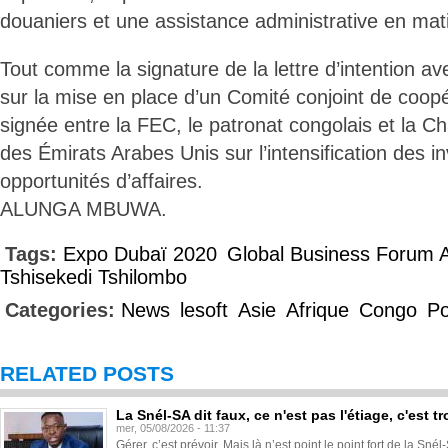
douaniers et une assistance administrative en mat
Tout comme la signature de la lettre d’intention 
sur la mise en place d’un Comité conjoint de coopé
signée entre la FEC, le patronat congolais et l
des Émirats Arabes Unis sur l’intensification des 
opportunités d’affaires.
ALUNGA MBUWA.
Tags:
Expo Dubaï 2020
Global Business Forum A
Tshisekedi Tshilombo
Categories:
News
lesoft
Asie
Afrique
Congo
Po
RELATED POSTS
La Snél-SA dit faux, ce n'est pas l'étiage, c'est
mer, 05/08/2026 - 11:37
Gérer, c’est prévoir. Mais là n’est point le point fort de la Sn