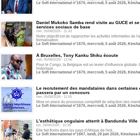
Le Soft International n°1670, mercredi, 5 août 2026, Kinsh
Daniel Mukoko Samba rend visite au GUCE et se
services sociaux de base
mer, 05/08/2026 - 11:43
Notre objectif est de rapprocher les activités informelles de l'
formalisation.
Le Soft International n°1670, mercredi, 5 août 2026, Kinsh
À Bruxelles, Tony Kanku Shiku écoute
mer, 05/08/2026 - 12:06
Pour le Congo, la Belgique est un levier d'influence globale. O
historique...
Le Soft International n°1670, mercredi, 5 août 2026, Kinsh
Le recrutement des mandataires dans certaines 
passera par un concours
mer, 05/08/2026 - 11:55
Mise en place du processus compétitif de sélection des manda
Le Soft International n°1670, mercredi, 5 août 2026, Kinsh
L'esthétique ongulaire atterrit à Bandundu Ville
lun, 29/06/2026 - 10:30
Elle fait florès dans les pays d'Afrique de l'est...
Le Soft International n°1667, lundi, 29 juin 2026, Kinshasa-