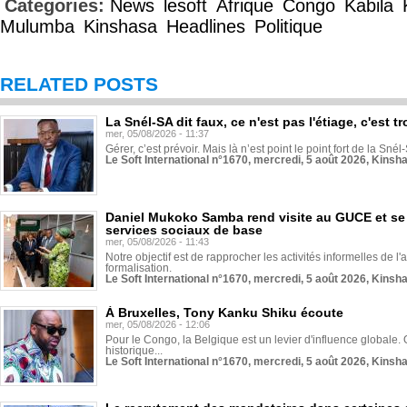
Categories:
News
lesoft
Afrique
Congo
Kabila
Mulumba
Kinshasa
Headlines
Politique
RELATED POSTS
La Snél-SA dit faux, ce n'est pas l'étiage, c'est
mer, 05/08/2026 - 11:37
Gérer, c’est prévoir. Mais là n’est point le point fort de la Sn
Le Soft International n°1670, mercredi, 5 août 2026, Kinsh
Daniel Mukoko Samba rend visite au GUCE et se
services sociaux de base
mer, 05/08/2026 - 11:43
Notre objectif est de rapprocher les activités informelles de l'
formalisation.
Le Soft International n°1670, mercredi, 5 août 2026, Kinsh
À Bruxelles, Tony Kanku Shiku écoute
mer, 05/08/2026 - 12:06
Pour le Congo, la Belgique est un levier d'influence globale. O
historique...
Le Soft International n°1670, mercredi, 5 août 2026, Kinsh