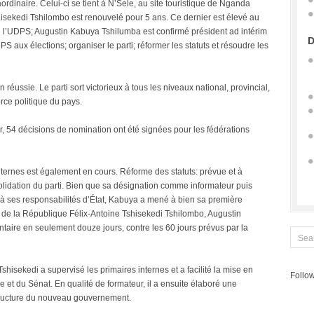
ordinaire. Celui-ci se tient à N’Sele, au site touristique de Nganda
hisekedi Tshilombo est renouvelé pour 5 ans. Ce dernier est élevé au
e l’UDPS; Augustin Kabuya Tshilumba est confirmé président ad intérim
D
PS aux élections; organiser le parti; réformer les statuts et résoudre les
réussie. Le parti sort victorieux à tous les niveaux national, provincial,
rce politique du pays.
ur, 54 décisions de nomination ont été signées pour les fédérations
nternes est également en cours. Réforme des statuts: prévue et à
olidation du parti. Bien que sa désignation comme informateur puis
 à ses responsabilités d’État, Kabuya a mené à bien sa première
 de la République Félix-Antoine Tshisekedi Tshilombo, Augustin
ntaire en seulement douze jours, contre les 60 jours prévus par la
shisekedi a supervisé les primaires internes et a facilité la mise en
Follow
e et du Sénat. En qualité de formateur, il a ensuite élaboré une
a structure du nouveau gouvernement.