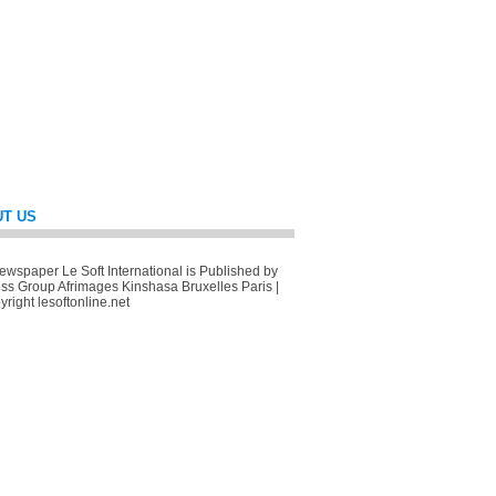
T US
wspaper Le Soft International is Published by
ss Group Afrimages Kinshasa Bruxelles Paris |
right lesoftonline.net