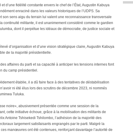
et d’une fidélité constante envers le chef de l’État, Augustin Kabuya
ondément enraciné dans les valeurs historiques de l’UDPS. Sa
 et son sens aigu du terrain lui valent une reconnaissance transversale
a continuité militante, il est unanimement considéré comme le gardien
ulumba, dont il perpétue les idéaux de démocratie, de justice sociale et
levé d’organisation et d’une vision stratégique claire, Augustin Kabuya
e de la majorité présidentielle.
des affaires du parti et sa capacité à anticiper les tensions internes font
ion du camp présidentiel.
lidement établie, il a dû faire face à des tentatives de déstabilisation
e n’avoir ni été élus lors des scrutins de décembre 2023, ni nommés
Suminwa Tuluka.
esse noire», abusivement présentée comme une session de la
 cette initiative échoue, grâce à la mobilisation des militants de
Félix Antoine Tshisekedi Tshilombo, l’adhésion de la majorité des
lectoraux largement satisfaisants engrangés par le parti. Malgré la
 ces manœuvres ont été contenues, renforçant davantage l’autorité de