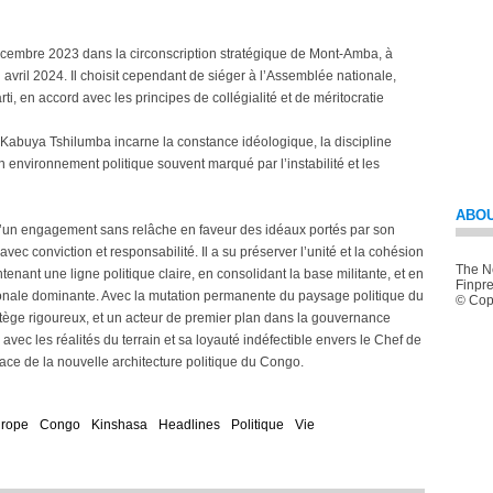
écembre 2023 dans la circonscription stratégique de Mont-Amba, à
vril 2024. Il choisit cependant de siéger à l’Assemblée nationale,
i, en accord avec les principes de collégialité et de méritocratie
 Kabuya Tshilumba incarne la constance idéologique, la discipline
un environnement politique souvent marqué par l’instabilité et les
ABOU
d’un engagement sans relâche en faveur des idéaux portés par son
vec conviction et responsabilité. Il a su préserver l’unité et la cohésion
The Ne
enant une ligne politique claire, en consolidant la base militante, et en
Finpre
ionale dominante. Avec la mutation permanente du paysage politique du
© Copy
atège rigoureux, et un acteur de premier plan dans la gouvernance
 avec les réalités du terrain et sa loyauté indéfectible envers le Chef de
icace de la nouvelle architecture politique du Congo.
rope
Congo
Kinshasa
Headlines
Politique
Vie