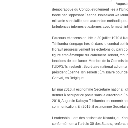
Augusti
démocratique du Congo, étroitement liée à l’Union
fondé par l'opposant Étienne Tshisekedi wa Mulum
militante sans faille, une ascension méthodique a
turbulences internes et externes avec fermeté, in
Parcours et ascension. Né le 30 juillet 1970 à K
Tshilumba s'engage très tôt dans le combat polit
Il gravit progressivement les échelons du parti : c
figure emblématique du Parlement Debout, tribun
fonctions de confiance: Membre de la Commissi
l’UDPS/Tshisekedi ; Secrétaire national adjoint à
président Étienne Tshisekedi ; Émissaire pour de
Genval, en Belgique.
En mai 2016, il est nommé Secrétaire national, 
dernier à occuper ce poste sous la direction d’
2018, Augustin Kabuya Tshilumba est nommé secré
communication. En 2019, il est nommé Secrétaire 
Leadership. Lors des assises de Kisantu, au Kon
conformément à l’article 30 des Statuts, renforce 