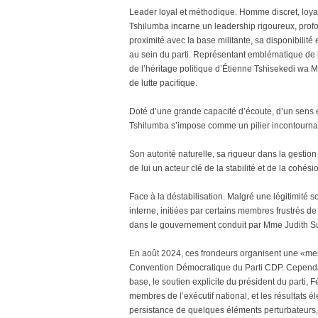
Leader loyal et méthodique. Homme discret, loyal 
Tshilumba incarne un leadership rigoureux, prof
proximité avec la base militante, sa disponibilité
au sein du parti. Représentant emblématique de l
de l’héritage politique d’Étienne Tshisekedi wa M
de lutte pacifique.
Doté d’une grande capacité d’écoute, d’un sens é
Tshilumba s’impose comme un pilier incontournabl
Son autorité naturelle, sa rigueur dans la gestion 
de lui un acteur clé de la stabilité et de la cohés
Face à la déstabilisation. Malgré une légitimité so
interne, initiées par certains membres frustrés d
dans le gouvernement conduit par Mme Judith 
En août 2024, ces frondeurs organisent une «m
Convention Démocratique du Parti CDP. Cependant,
base, le soutien explicite du président du parti, 
membres de l’exécutif national, et les résultats é
persistance de quelques éléments perturbateurs,