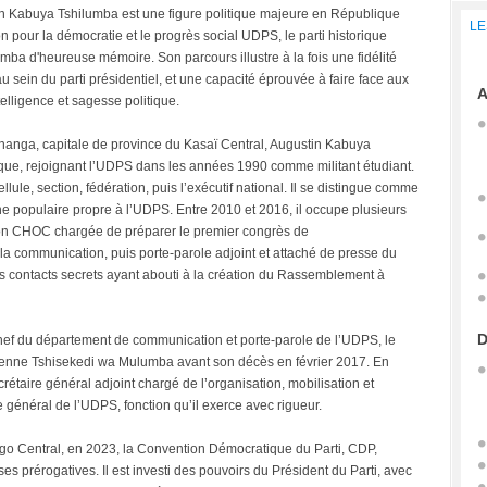
n Kabuya Tshilumba est une figure politique majeure en République
LE
 pour la démocratie et le progrès social UDPS, le parti historique
ba d'heureuse mémoire. Son parcours illustre à la fois une fidélité
u sein du parti présidentiel, et une capacité éprouvée à faire face aux
A
telligence et sagesse politique.
ananga, capitale de province du Kasaï Central, Augustin Kabuya
ique, rejoignant l’UDPS dans les années 1990 comme militant étudiant.
ellule, section, fédération, puis l’exécutif national. Il se distingue comme
e populaire propre à l’UDPS. Entre 2010 et 2016, il occupe plusieurs
on CHOC chargée de préparer le premier congrès de
 la communication, puis porte-parole adjoint et attaché de presse du
s contacts secrets ayant abouti à la création du Rassemblement à
D
chef du département de communication et porte-parole de l’UDPS, le
Étienne Tshisekedi wa Mulumba avant son décès en février 2017. En
taire général adjoint chargé de l’organisation, mobilisation et
général de l’UDPS, fonction qu’il exerce avec rigueur.
go Central, en 2023, la Convention Démocratique du Parti, CDP,
ses prérogatives. Il est investi des pouvoirs du Président du Parti, avec