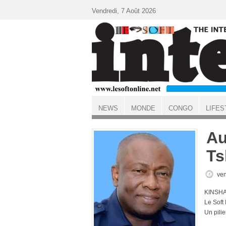
Aller au contenu principal
Vendredi, 7 Août 2026
NEWS
MONDE
CONGO
LIFES
ACCUEIL
Au
Ts
ven
KINSHA
Le Soft
Un pili