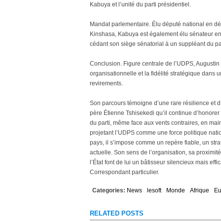
Kabuya et l’unité du parti présidentiel.
Mandat parlementaire. Élu député national en d
Kinshasa, Kabuya est également élu sénateur en a
cédant son siège sénatorial à un suppléant du part
Conclusion. Figure centrale de l’UDPS, Augustin
organisationnelle et la fidélité stratégique dans 
revirements.
Son parcours témoigne d’une rare résilience et 
père Étienne Tshisekedi qu’il continue d’honorer a
du parti, même face aux vents contraires, en maint
projetant l’UDPS comme une force politique nat
pays, il s’impose comme un repère fiable, un str
actuelle. Son sens de l’organisation, sa proximité
l’État font de lui un bâtisseur silencieux mais eff
Correspondant particulier.
Categories:
News
lesoft
Monde
Afrique
Eu
RELATED POSTS