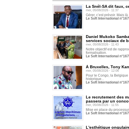
La Snél-SA dit faux, c
mer, 05/08/2026 - 11:37
Gérer, c’est prévoir. Mais là
Le Soft International n°16
Daniel Mukoko Samba 
services sociaux de 
mer, 05/08/2026 - 11:43
Notre objectif est de rapproc
formalisation.
Le Soft International n°16
À Bruxelles, Tony Ka
mer, 05/08/2026 - 12:06
Pour le Congo, la Belgique e
historique...
Le Soft International n°16
Le recrutement des m
passera par un conco
mer, 05/08/2026 - 11:55
Mise en place du processus 
Le Soft International n°16
L'esthétique ongulaire