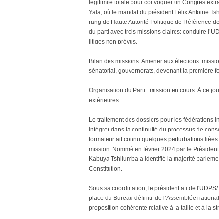
légitimité totale pour convoquer un Congrès extra
Yala, où le mandat du président Félix Antoine Ts
rang de Haute Autorité Politique de Référence d
du parti avec trois missions claires: conduire l’UD
litiges non prévus.
Bilan des missions. Amener aux élections: mission 
sénatorial, gouvernorats, devenant la première fo
Organisation du Parti : mission en cours. À ce jo
extérieures.
Le traitement des dossiers pour les fédérations i
intégrer dans la continuité du processus de cons
formateur ait connu quelques perturbations liées
mission. Nommé en février 2024 par le Président
Kabuya Tshilumba a identifié la majorité parleme
Constitution.
Sous sa coordination, le président a.i de l'UDPS/T
place du Bureau définitif de l’Assemblée national
proposition cohérente relative à la taille et à l