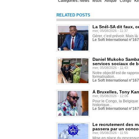
Categories:
News
lesoft
Afrique
Congo
Ki
RELATED POSTS
La Snél-SA dit faux, c
mer, 05/08/2026 - 11:37
Gérer, c’est prévoir. Mais là
Le Soft International n°16
Daniel Mukoko Samba 
services sociaux de 
mer, 05/08/2026 - 11:43
Notre objectif est de rapproc
formalisation.
Le Soft International n°16
À Bruxelles, Tony Ka
mer, 05/08/2026 - 12:06
Pour le Congo, la Belgique e
historique...
Le Soft International n°16
Le recrutement des m
passera par un conco
mer, 05/08/2026 - 11:55
Mise en place du processus 