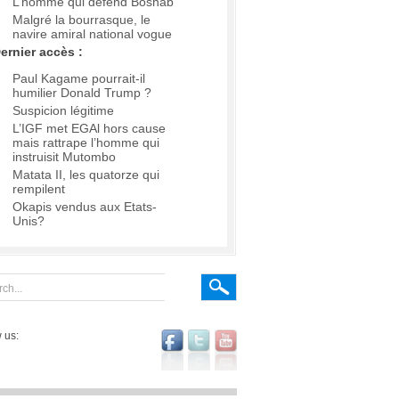
L’homme qui défend Boshab
Malgré la bourrasque, le
navire amiral national vogue
ernier accès :
Paul Kagame pourrait-il
humilier Donald Trump ?
Suspicion légitime
L’IGF met EGAl hors cause
mais rattrape l’homme qui
instruisit Mutombo
Matata II, les quatorze qui
rempilent
Okapis vendus aux Etats-
Unis?
 us: