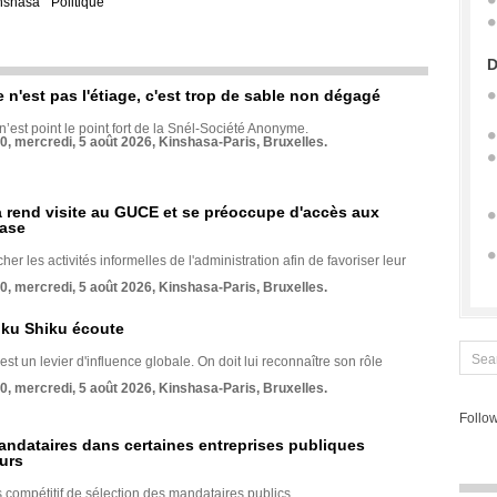
nshasa
Politique
D
e n'est pas l'étiage, c'est trop de sable non dégagé
 n’est point le point fort de la Snél-Société Anonyme.
70, mercredi, 5 août 2026, Kinshasa-Paris, Bruxelles.
rend visite au GUCE et se préoccupe d'accès aux
base
her les activités informelles de l'administration afin de favoriser leur
70, mercredi, 5 août 2026, Kinshasa-Paris, Bruxelles.
nku Shiku écoute
st un levier d'influence globale. On doit lui reconnaître son rôle
70, mercredi, 5 août 2026, Kinshasa-Paris, Bruxelles.
Follow
andataires dans certaines entreprises publiques
urs
compétitif de sélection des mandataires publics.