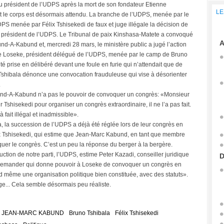
 président de l’UDPS après la mort de son fondateur Etienne
LE
nt le corps est désormais attendu. La branche de l’UDPS, menée par le
DPS menée par Félix Tshisekedi de faux et juge illégale la décision de
président de l’UDPS. Le Tribunal de paix Kinshasa-Matete a convoqué
A
d-A-Kabund et, mercredi 28 mars, le ministère public a jugé l’action
sse Loseke, président délégué de l’UDPS, menée par le camp de Bruno
 été prise en délibéré devant une foule en furie qui n’attendait que de
hibala dénonce une convocation frauduleuse qui vise à désorienter
.
und-A-Kabund n’a pas le pouvoir de convoquer un congrès: «Monsieur
shisekedi pour organiser un congrès extraordinaire, il ne l’a pas fait.
à fait illégal et inadmissible».
, la succession de l’UDPS a déjà été réglée lors de leur congrès en
 Tshisekedi, qui estime que Jean-Marc Kabund, en tant que membre
voquer le congrès. C’est un peu la réponse du berger à la bergère.
tion de notre parti, l’UDPS, estime Peter Kazadi, conseiller juridique
D
 demander qui donne pouvoir à Loseke de convoquer un congrès en
 même une organisation politique bien constituée, avec des statuts».
ège... Cela semble désormais peu réaliste.
JEAN-MARC KABUND
Bruno Tshibala
Félix Tshisekedi