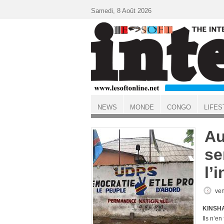
Aller au contenu principal
Samedi, 8 Août 2026
NEWS
MONDE
CONGO
LIFES
ACCUEIL
Au
se
l’
ven
KINSHA
Ils n’en