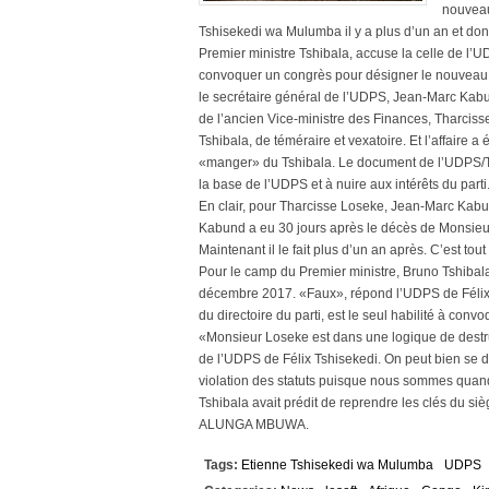
nouveau
Tshisekedi wa Mulumba il y a plus d’un an et do
Premier ministre Tshibala, accuse la celle de l’U
convoquer un congrès pour désigner le nouveau 
le secrétaire général de l’UDPS, Jean-Marc Kabun
de l’ancien Vice-ministre des Finances, Tharci
Tshibala, de téméraire et vexatoire. Et l’affaire a
«manger» du Tshibala. Le document de l’UDPS/Ts
la base de l’UDPS et à nuire aux intérêts du parti
En clair, pour Tharcisse Loseke, Jean-Marc Kab
Kabund a eu 30 jours après le décès de Monsieur T
Maintenant il le fait plus d’un an après. C’est tout 
Pour le camp du Premier ministre, Bruno Tshibala
décembre 2017. «Faux», répond l’UDPS de Félix
du directoire du parti, est le seul habilité à con
«Monsieur Loseke est dans une logique de destruc
de l’UDPS de Félix Tshisekedi. On peut bien se
violation des statuts puisque nous sommes quand
Tshibala avait prédit de reprendre les clés du si
ALUNGA MBUWA.
Tags:
Etienne Tshisekedi wa Mulumba
UDPS