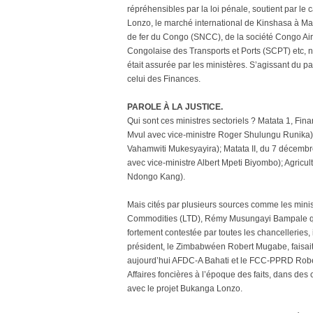
répréhensibles par la loi pénale, soutient par le
Lonzo, le marché international de Kinshasa à M
de fer du Congo (SNCC), de la société Congo Airw
Congolaise des Transports et Ports (SCPT) etc, n’
était assurée par les ministères. S’agissant du par
celui des Finances.
PAROLE À LA JUSTICE.
Qui sont ces ministres sectoriels ? Matata 1, Fin
Mvul avec vice-ministre Roger Shulungu Runika)
Vahamwiti Mukesyayira); Matata II, du 7 décemb
avec vice-ministre Albert Mpeti Biyombo); Agric
Ndongo Kang).
Mais cités par plusieurs sources comme les minist
Commodities (LTD), Rémy Musungayi Bampale qui 
fortement contestée par toutes les chancelleries, 
président, le Zimbabwéen Robert Mugabe, faisait
aujourd’hui AFDC-A Bahati et le FCC-PPRD Robert
Affaires foncières à l’époque des faits, dans des c
avec le projet Bukanga Lonzo.