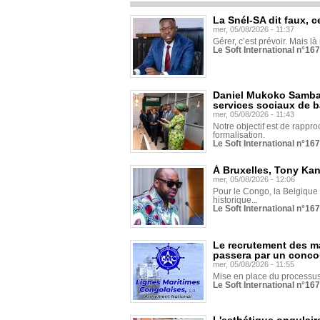
La Snél-SA dit faux, c
mer, 05/08/2026 - 11:37
Gérer, c’est prévoir. Mais là
Le Soft International n°16
Daniel Mukoko Samba 
services sociaux de 
mer, 05/08/2026 - 11:43
Notre objectif est de rapproc
formalisation.
Le Soft International n°16
À Bruxelles, Tony Ka
mer, 05/08/2026 - 12:06
Pour le Congo, la Belgique e
historique...
Le Soft International n°16
Le recrutement des m
passera par un conco
mer, 05/08/2026 - 11:55
Mise en place du processus 
Le Soft International n°16