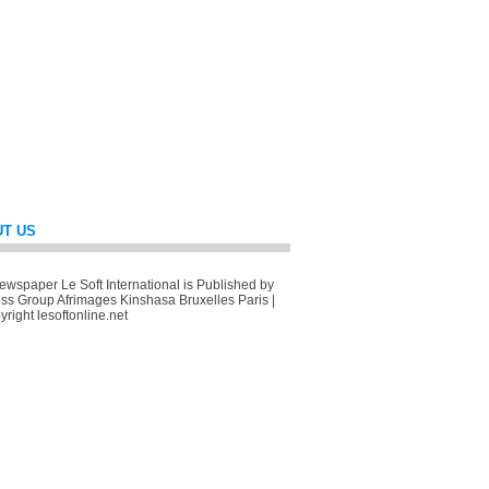
T US
wspaper Le Soft International is Published by
ss Group Afrimages Kinshasa Bruxelles Paris |
right lesoftonline.net