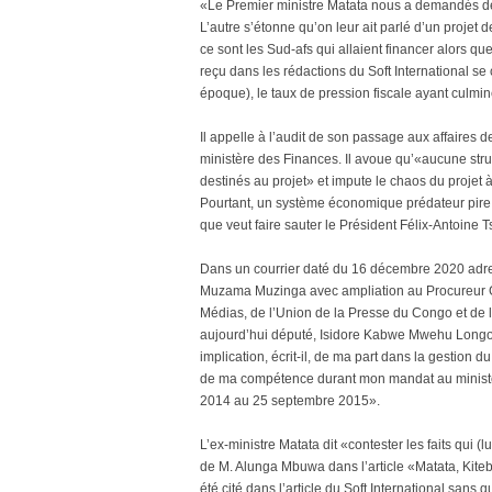
«Le Premier ministre Matata nous a demandés de si
L’autre s’étonne qu’on leur ait parlé d’un projet 
ce sont les Sud-afs qui allaient financer alors que
reçu dans les rédactions du Soft International s
époque), le taux de pression fiscale ayant culm
Il appelle à l’audit de son passage aux affaires
ministère des Finances. Il avoue qu’«aucune str
destinés au projet» et impute le chaos du projet à
Pourtant, un système économique prédateur pire q
que veut faire sauter le Président Félix-Antoine 
Dans un courrier daté du 16 décembre 2020 adres
Muzama Muzinga avec ampliation au Procureur Gé
Médias, de l’Union de la Presse du Congo et de l
aujourd’hui député, Isidore Kabwe Mwehu Longo,
implication, écrit-il, de ma part dans la gestion 
de ma compétence durant mon mandat au ministèr
2014 au 25 septembre 2015».
L’ex-ministre Matata dit «contester les faits qui 
de M. Alunga Mbuwa dans l’article «Matata, Kitebi
été cité dans l’article du Soft International sans 