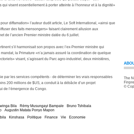
 qui visent essentiellement à porter atteinte à l’honneur et à la dignité»
e pour diffamation» l’auteur dudit article, Le Soft International, «ainsi que
diffuser des faits mensongers» faisant clairement allusion aux
 de l’ancien Premier ministre datée du 6 juillet.
nent s’il harmonisait son propos avec l’ex-Premier ministre qui
n mandat, la Primature «n’a jamais assuré la coordination de quelque
ctoriels» visant, s’agissant du Parc agro-industriel, deux ministères,
ABOU
 saisie par les services compétents - de déterminer les vrais responsables
The Ne
Finpre
oins 200 millions de $US, a conduit à la débâcle d’un projet
© Copy
ui de l’émergence du Congo.
winga Bila
Rémy Musungayi Bampale
Bruno Tshibala
o
Augustin Matata Ponyo Mapon
bila
Kinshasa
Politique
Finance
Vie
Economie