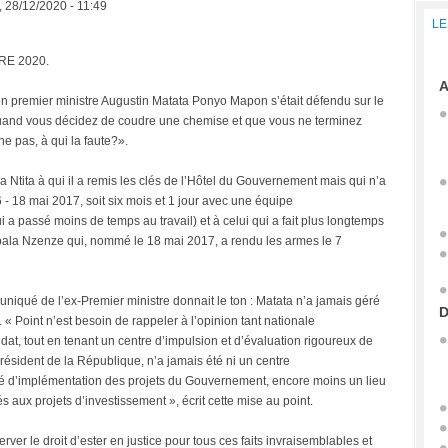
, 28/12/2020 - 11:49
LE
BRE 2020.
A
en premier ministre Augustin Matata Ponyo Mapon s’était défendu sur le
uand vous décidez de coudre une chemise et que vous ne terminez
ine pas, à qui la faute?».
 Ntita à qui il a remis les clés de l’Hôtel du Gouvernement mais qui n’a
 18 mai 2017, soit six mois et 1 jour avec une équipe
 passé moins de temps au travail) et à celui qui a fait plus longtemps
bala Nzenze qui, nommé le 18 mai 2017, a rendu les armes le 7
muniqué de l’ex-Premier ministre donnait le ton : Matata n’a jamais géré
D
 « Point n’est besoin de rappeler à l’opinion tant nationale
at, tout en tenant un centre d’impulsion et d’évaluation rigoureux de
ésident de la République, n’a jamais été ni un centre
té d’implémentation des projets du Gouvernement, encore moins un lieu
aux projets d’investissement », écrit cette mise au point.
ver le droit d’ester en justice pour tous ces faits invraisemblables et