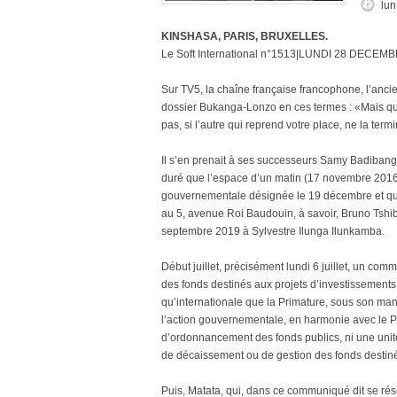
lun
KINSHASA, PARIS, BRUXELLES.
Le Soft International n°1513|LUNDI 28 DECEM
Sur TV5, la chaîne française francophone, l’anci
dossier Bukanga-Lonzo en ces termes : «Mais q
pas, si l’autre qui reprend votre place, ne la term
Il s’en prenait à ses successeurs Samy Badibanga
duré que l’espace d’un matin (17 novembre 2016 -
gouvernementale désignée le 19 décembre et qui a
au 5, avenue Roi Baudouin, à savoir, Bruno Tshi
septembre 2019 à Sylvestre Ilunga Ilunkamba.
Début juillet, précisément lundi 6 juillet, un com
des fonds destinés aux projets d’investissements.
qu’internationale que la Primature, sous son mand
l’action gouvernementale, en harmonie avec le Pr
d’ordonnancement des fonds publics, ni une uni
de décaissement ou de gestion des fonds destinés 
Puis, Matata, qui, dans ce communiqué dit se réser