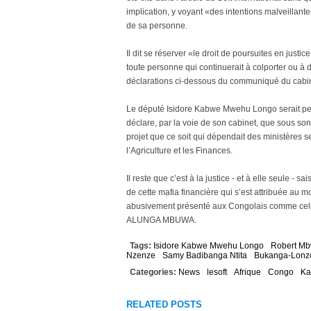
implication, y voyant «des intentions malveillantes
de sa personne.
Il dit se réserver «le droit de poursuites en justic
toute personne qui continuerait à colporter ou à 
déclarations ci-dessous du communiqué du cabinet
Le député Isidore Kabwe Mwehu Longo serait perti
déclare, par la voie de son cabinet, que sous so
projet que ce soit qui dépendait des ministères se
l’Agriculture et les Finances.
Il reste que c’est à la justice - et à elle seule -
de cette mafia financière qui s’est attribuée au m
abusivement présenté aux Congolais comme cel
ALUNGA MBUWA.
Tags:
Isidore Kabwe Mwehu Longo
Robert Mb
Nzenze
Samy Badibanga Ntita
Bukanga-Lonz
Categories:
News
lesoft
Afrique
Congo
Ka
RELATED POSTS