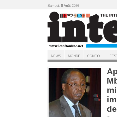
Aller au contenu principal
Samedi, 8 Août 2026
NEWS
MONDE
CONGO
LIFES
ACCUEIL
Ap
Mb
mi
im
de