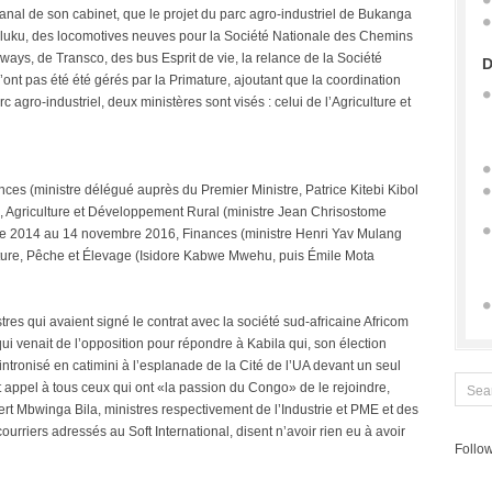
 canal de son cabinet, que le projet du parc agro-industriel de Bukanga
aluku, des locomotives neuves pour la Société Nationale des Chemins
ays, de Transco, des bus Esprit de vie, la relance de la Société
D
ont pas été été gérés par la Primature, ajoutant que la coordination
c agro-industriel, deux ministères sont visés : celui de l’Agriculture et
ances (ministre délégué auprès du Premier Ministre, Patrice Kitebi Kibol
, Agriculture et Développement Rural (ministre Jean Chrisostome
re 2014 au 14 novembre 2016, Finances (ministre Henri Yav Mulang
ulture, Pêche et Élevage (Isidore Kabwe Mwehu, puis Émile Mota
res qui avaient signé le contrat avec la société sud-africaine Africom
venait de l’opposition pour répondre à Kabila qui, son élection
intronisé en catimini à l’esplanade de la Cité de l’UA devant un seul
 appel à tous ceux qui ont «la passion du Congo» de le rejoindre,
 Mbwinga Bila, ministres respectivement de l’Industrie et PME et des
ourriers adressés au Soft International, disent n’avoir rien eu à avoir
Follow