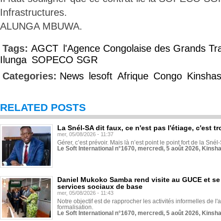
Infrastructures.
ALUNGA MBUWA.
Tags:
AGCT
l'Agence Congolaise des Grands Tr
Ilunga
SOPECO SGR
Categories:
News
lesoft
Afrique
Congo
Kinsha
RELATED POSTS
La Snél-SA dit faux, ce n'est pas l'étiage, c'est
mer, 05/08/2026 - 11:37
Gérer, c’est prévoir. Mais là n’est point le point fort de la Sn
Le Soft International n°1670, mercredi, 5 août 2026, Kinsh
Daniel Mukoko Samba rend visite au GUCE et se
services sociaux de base
mer, 05/08/2026 - 11:43
Notre objectif est de rapprocher les activités informelles de l'
formalisation.
Le Soft International n°1670, mercredi, 5 août 2026, Kinsh