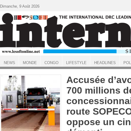
Aller au contenu principal
Dimanche, 9 Août 2026
NEWS
MONDE
CONGO
LIFESTYLE
HEADLINES
POL
ACCUEIL
Accusée d’avo
700 millions d
concessionna
route SOPEC
oppose un cin