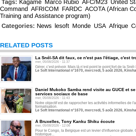
Tags:
Kagamé
Marco Rubio
AFC/M23
United St
Command
AFRICOM
FARDC
ACOTA (African Co
Training and Assistance program)
Categories:
News
lesoft
Monde
USA
Afrique
C
RELATED POSTS
La Snél-SA dit faux, ce n'est pas l'étiage, c'est
mer, 05/08/2026 - 11:37
Gérer, c’est prévoir. Mais là n’est point le point fort de la Sn
Le Soft International n°1670, mercredi, 5 août 2026, Kinsh
Daniel Mukoko Samba rend visite au GUCE et se
services sociaux de base
mer, 05/08/2026 - 11:43
Notre objectif est de rapprocher les activités informelles de l'
formalisation.
Le Soft International n°1670, mercredi, 5 août 2026, Kinsh
À Bruxelles, Tony Kanku Shiku écoute
mer, 05/08/2026 - 12:06
Pour le Congo, la Belgique est un levier d'influence globale. O
historique...