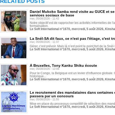
RELATED POSTS
Daniel Mukoko Samba rend visite au GUCE et se
services sociaux de base
mer, 05/08/2026 - 11:43
Notre objectif est de rapprocher les activités informelles de l'
formalisation.
Le Soft International n°1670, mercredi, 5 août 2026, Kinsh
La Snél-SA dit faux, ce n'est pas l'étiage, c'est
mer, 05/08/2026 - 11:37
Gérer, c’est prévoir. Mais là n’est point le point fort de la Sn
Le Soft International n°1670, mercredi, 5 août 2026, Kinsh
À Bruxelles, Tony Kanku Shiku écoute
mer, 05/08/2026 - 12:06
Pour le Congo, la Belgique est un levier d'influence globale. O
historique...
Le Soft International n°1670, mercredi, 5 août 2026, Kinsh
Le recrutement des mandataires dans certaines 
passera par un concours
mer, 05/08/2026 - 11:55
Mise en place du processus compétitif de sélection des manda
Le Soft International n°1670, mercredi, 5 août 2026, Kinsh