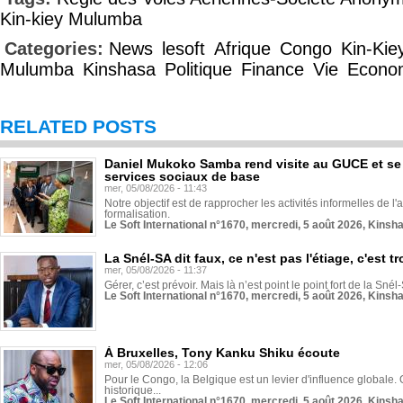
Kin-kiey Mulumba
Categories:
News
lesoft
Afrique
Congo
Kin-Kie
Mulumba
Kinshasa
Politique
Finance
Vie
Econo
RELATED POSTS
Daniel Mukoko Samba rend visite au GUCE et se
services sociaux de base
mer, 05/08/2026 - 11:43
Notre objectif est de rapprocher les activités informelles de l'
formalisation.
Le Soft International n°1670, mercredi, 5 août 2026, Kinsh
La Snél-SA dit faux, ce n'est pas l'étiage, c'est
mer, 05/08/2026 - 11:37
Gérer, c’est prévoir. Mais là n’est point le point fort de la Sn
Le Soft International n°1670, mercredi, 5 août 2026, Kinsh
À Bruxelles, Tony Kanku Shiku écoute
mer, 05/08/2026 - 12:06
Pour le Congo, la Belgique est un levier d'influence globale. O
historique...
Le Soft International n°1670, mercredi, 5 août 2026, Kinsh