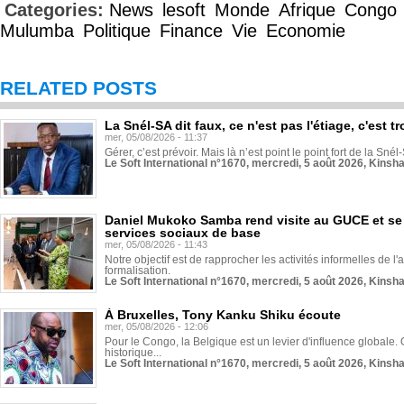
Categories:
News
lesoft
Monde
Afrique
Congo
Mulumba
Politique
Finance
Vie
Economie
RELATED POSTS
La Snél-SA dit faux, ce n'est pas l'étiage, c'est
mer, 05/08/2026 - 11:37
Gérer, c’est prévoir. Mais là n’est point le point fort de la Sn
Le Soft International n°1670, mercredi, 5 août 2026, Kinsh
Daniel Mukoko Samba rend visite au GUCE et se
services sociaux de base
mer, 05/08/2026 - 11:43
Notre objectif est de rapprocher les activités informelles de l'
formalisation.
Le Soft International n°1670, mercredi, 5 août 2026, Kinsh
À Bruxelles, Tony Kanku Shiku écoute
mer, 05/08/2026 - 12:06
Pour le Congo, la Belgique est un levier d'influence globale. O
historique...
Le Soft International n°1670, mercredi, 5 août 2026, Kinsh