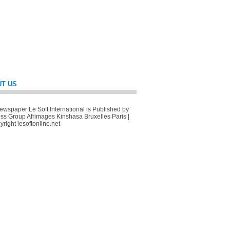
T US
wspaper Le Soft International is Published by
ss Group Afrimages Kinshasa Bruxelles Paris |
right lesoftonline.net