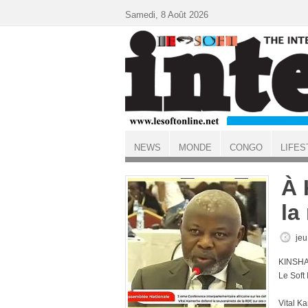
Aller au contenu principal
Samedi, 8 Août 2026
NEWS
MONDE
CONGO
LIFES
ACCUEIL
À 
la
jeu
KINSHA
Le Soft
Vital K