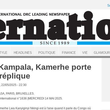
S
TYLE
HEADLINES
POLITIQUE
FINANCE
VIE
GLAMOUR
Kampala, Kamerhe porte
 réplique
, 22/05/2025 - 22:30
SA, PARIS, BRUXELLES.
 International n°1636 |MERCREDI 14 MAI 2025.
amerhe Lwa Kanyiginyi Nkingi est à l'aise quand il parle du Congo où