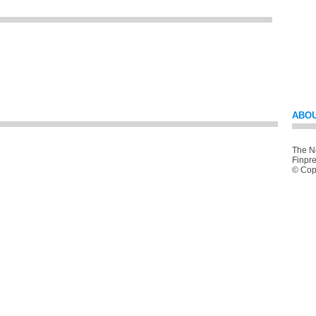
ABOU
The Ne
Finpre
© Copy