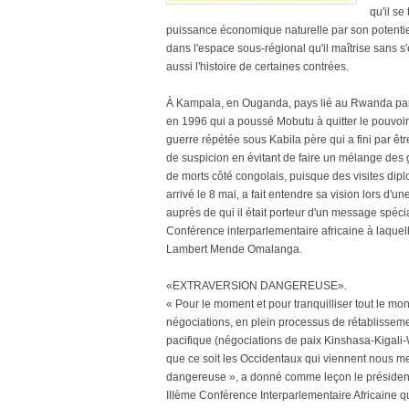
qu'il se
puissance économique naturelle par son potentiel 
dans l'espace sous-régional qu'il maîtrise sans s
aussi l'histoire de certaines contrées.
À Kampala, en Ouganda, pays lié au Rwanda par 
en 1996 qui a poussé Mobutu à quitter le pouvoir, e
guerre répétée sous Kabila père qui a fini par êt
de suspicion en évitant de faire un mélange des
de morts côté congolais, puisque des visites dipl
arrivé le 8 mai, a fait entendre sa vision lors d
auprès de qui il était porteur d'un message spé
Conférence interparlementaire africaine à laquell
Lambert Mende Omalanga.
«EXTRAVERSION DANGEREUSE».
« Pour le moment et pour tranquilliser tout le 
négociations, en plein processus de rétablisseme
pacifique (négociations de paix Kinshasa-Kigali-
que ce soit les Occidentaux qui viennent nous me
dangereuse », a donné comme leçon le président
IIIème Conférence Interparlementaire Africaine qu