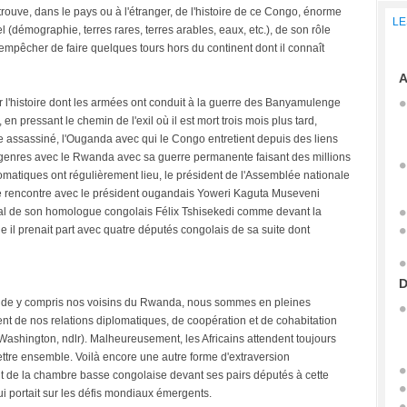
 trouve, dans le pays ou à l'étranger, de l'histoire de ce Congo, énorme
LE
(démographie, terres rares, terres arables, eaux, etc.), de son rôle
'empêcher de faire quelques tours hors du continent dont il connaît
A
l'histoire dont les armées ont conduit à la guerre des Banyamulenge
n pressant le chemin de l'exil où il est mort trois mois plus tard,
re assassiné, l'Ouganda avec qui le Congo entretient depuis des liens
 genres avec le Rwanda avec sa guerre permanente faisant des millions
omatiques ont régulièrement lieu, le président de l'Assemblée nationale
'une rencontre avec le président ougandais Yoweri Kaguta Museveni
cial de son homologue congolais Félix Tshisekedi comme devant la
e il prenait part avec quatre députés congolais de sa suite dont
D
monde y compris nos voisins du Rwanda, nous sommes en pleines
nt de nos relations diplomatiques, de coopération et de cohabitation
Washington, ndlr). Malheureusement, les Africains attendent toujours
ttre ensemble. Voilà encore une autre forme d'extraversion
 de la chambre basse congolaise devant ses pairs députés à cette
i portait sur les défis mondiaux émergents.