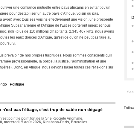
cultiver une confiance mutuelle entre pays africains en évitant qu'un
ngère pour déstabiliser un autre pays d'Afrique, voisin ou pas.
D
(à avoir) avec tous ses voisins effectivement une vision, une prospérité
'Afrique Subsaharienne et l'Afrique de l'Est se porteront mieux et nous
go, ndlr) plus de 110 millions d'habitants, 2.345.407 km2, nous avons
toutes les eaux douces d'Afrique, qu'est-ce qu'on ne peut pas faire au
 poursuivi.
ous prévaloir de nos propres turpitudes. Nous sommes conscients qu'il
 l'armée professionnelle, la police, la justice, l'administration et une
angères). Donc, en Afrique, nous devons baser toutes ces réflexions sur
ongo
Politique
Follow
e n'est pas l'étiage, c'est trop de sable non dégagé
 n’est point le point fort de la Snél-Société Anonyme.
70, mercredi, 5 août 2026, Kinshasa-Paris, Bruxelles.