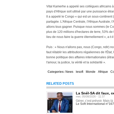
Vital Kamerhe a appelé ses collègues africains à 
pays d'Afrique soit utilisé par une puissance étra
Il a appelé le Congo « qui est un sous-continent 
partagée. L'Afrique Centrale, l'Afrique Australe, l
allons tous gagner. Puisque nous sommes (le Con
plus de 120 millions d'hectares de terre, 53% de 
lieu de nous faire la guerre éternellement », a-t-il
Puis : « Nous n'allons pas, nous (Congo, ndlr) n
faut rétablir les attributions régaliennes de l'État,
bonne politique des affaires internationales (étr
l'amour, la justice, la vérité et la solidarité ».
Categories:
News
lesoft
Monde
Afrique
C
RELATED POSTS
La Snél-SA dit faux, c
mer, 05/08/2026 - 11:37
Gérer, c’est prévoir. Mais là
Le Soft International n°16