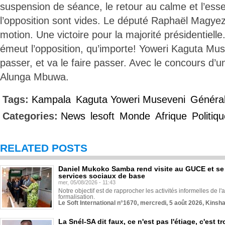
suspension de séance, le retour au calme et l’esse
l’opposition sont vides. Le député Raphaël Magyezi 
motion. Une victoire pour la majorité présidentielle.
émeut l’opposition, qu’importe! Yoweri Kaguta Mus
passer, et va le faire passer. Avec le concours d’u
Alunga Mbuwa.
Tags:
Kampala
Kaguta Yoweri Museveni
Général
Categories:
News
lesoft
Monde
Afrique
Politiq
RELATED POSTS
Daniel Mukoko Samba rend visite au GUCE et se
services sociaux de base
mer, 05/08/2026 - 11:43
Notre objectif est de rapprocher les activités informelles de l'
formalisation.
Le Soft International n°1670, mercredi, 5 août 2026, Kinsh
La Snél-SA dit faux, ce n'est pas l'étiage, c'est