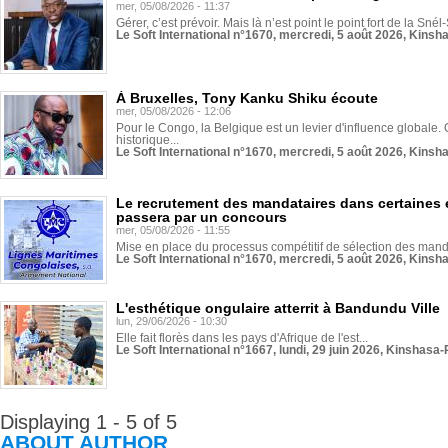
mer, 05/08/2026 - 11:37
Gérer, c’est prévoir. Mais là n’est point le point fort de la Sn
Le Soft International n°1670, mercredi, 5 août 2026, Kinsh
À Bruxelles, Tony Kanku Shiku écoute
mer, 05/08/2026 - 12:06
Pour le Congo, la Belgique est un levier d'influence globale. O
historique...
Le Soft International n°1670, mercredi, 5 août 2026, Kinsh
Le recrutement des mandataires dans certaines 
passera par un concours
mer, 05/08/2026 - 11:55
Mise en place du processus compétitif de sélection des manda
Le Soft International n°1670, mercredi, 5 août 2026, Kinsh
L'esthétique ongulaire atterrit à Bandundu Ville
lun, 29/06/2026 - 10:30
Elle fait florès dans les pays d'Afrique de l'est...
Le Soft International n°1667, lundi, 29 juin 2026, Kinshasa-
Displaying 1 - 5 of 5
ABOUT AUTHOR