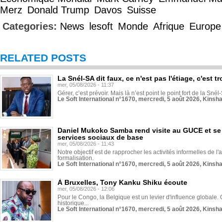
Merz
Donald Trump
Davos
Suisse
Categories:
News
lesoft
Monde
Afrique
Europe
RELATED POSTS
La Snél-SA dit faux, ce n'est pas l'étiage, c'est
mer, 05/08/2026 - 11:37
Gérer, c’est prévoir. Mais là n’est point le point fort de la Sn
Le Soft International n°1670, mercredi, 5 août 2026, Kinsh
Daniel Mukoko Samba rend visite au GUCE et se
services sociaux de base
mer, 05/08/2026 - 11:43
Notre objectif est de rapprocher les activités informelles de l'
formalisation.
Le Soft International n°1670, mercredi, 5 août 2026, Kinsh
À Bruxelles, Tony Kanku Shiku écoute
mer, 05/08/2026 - 12:06
Pour le Congo, la Belgique est un levier d'influence globale. O
historique...
Le Soft International n°1670, mercredi, 5 août 2026, Kinsh