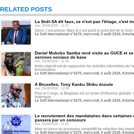
RELATED POSTS
La Snél-SA dit faux, ce n'est pas l'étiage, c'est
mer, 05/08/2026 - 11:37
Gérer, c’est prévoir. Mais là n’est point le point fort de la Sn
Le Soft International n°1670, mercredi, 5 août 2026, Kinsh
Daniel Mukoko Samba rend visite au GUCE et se
services sociaux de base
mer, 05/08/2026 - 11:43
Notre objectif est de rapprocher les activités informelles de l'
formalisation.
Le Soft International n°1670, mercredi, 5 août 2026, Kinsh
À Bruxelles, Tony Kanku Shiku écoute
mer, 05/08/2026 - 12:06
Pour le Congo, la Belgique est un levier d'influence globale. O
historique...
Le Soft International n°1670, mercredi, 5 août 2026, Kinsh
Le recrutement des mandataires dans certaines 
passera par un concours
mer, 05/08/2026 - 11:55
Mise en place du processus compétitif de sélection des manda
Le Soft International n°1670, mercredi, 5 août 2026, Kinsh