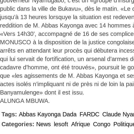
gouverneur Nyamugabo, c’est un «groupe d’insurgés
public dans la ville de Bukavu», dès le matin. «Le 
jusqu’à 13 heures lorsquye la situation est redeve
reddition de M. Abbas Kayonga avec 14 homme
«Vers 14h30’, accompagné de 16 de ses complices, 
MONUSCO à la disposition de la justice congolaise
arrêts en attendant leur procès qui débutera ince
qui lui servait de fortification, un arsenal d’armes 
cadavre d’homme, ont été trouvés», poursuit le g
que «les agissements de M. Abbas Kayonga et se
actes isolés n’impliquant ni de près ni de loin la 
Banyamulenge» dont il est issu.
ALUNGA MBUWA.
Tags:
Abbas Kayonga Dada
FARDC
Claude Nya
Categories:
News
lesoft
Afrique
Congo
Politiqu