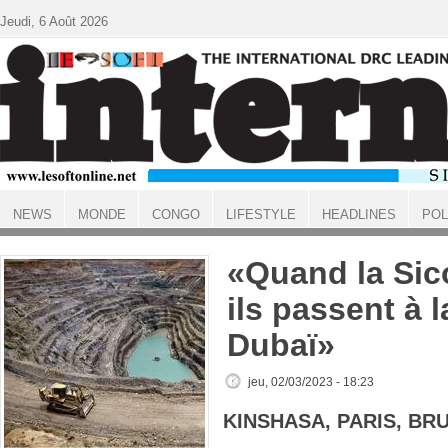
Aller au contenu principal
Jeudi, 6 Août 2026
NEWS
MONDE
CONGO
LIFESTYLE
HEADLINES
POL
ACCUEIL
«Quand la Sic
ils passent à l
Dubaï»
jeu, 02/03/2023 - 18:23
KINSHASA, PARIS, BR