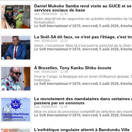
Daniel Mukoko Samba rend visite au GUCE et se
services sociaux de base
mer, 05/08/2026 - 11:43
Notre objectif est de rapprocher les activités informelles de l'
formalisation.
Le Soft International n°1670, mercredi, 5 août 2026, Kinsh
La Snél-SA dit faux, ce n'est pas l'étiage, c'est
mer, 05/08/2026 - 11:37
Gérer, c’est prévoir. Mais là n’est point le point fort de la Sn
Le Soft International n°1670, mercredi, 5 août 2026, Kinsh
À Bruxelles, Tony Kanku Shiku écoute
mer, 05/08/2026 - 12:06
Pour le Congo, la Belgique est un levier d'influence globale. O
historique...
Le Soft International n°1670, mercredi, 5 août 2026, Kinsh
Le recrutement des mandataires dans certaines 
passera par un concours
mer, 05/08/2026 - 11:55
Mise en place du processus compétitif de sélection des manda
Le Soft International n°1670, mercredi, 5 août 2026, Kinsh
L'esthétique ongulaire atterrit à Bandundu Ville